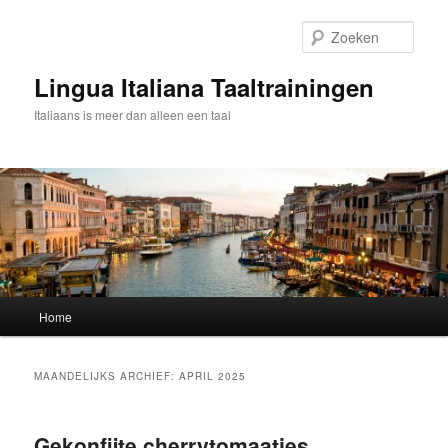
Spring
Spring
naar
naar
Zoek
de
de
primaire
secundaire
Lingua Italiana Taaltrainingen
inhoud
inhoud
Italiaans is meer dan alleen een taal
Hoofdmenu
Home
MAANDELIJKS ARCHIEF:
APRIL 2025
Gekonfijte cherrytomaatjes