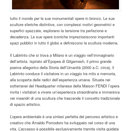
tutto il mondo per le sue monumentali opere in bronzo. Le sue
sculture sferiche distintive, con complessi motivi geometrici e
superfici spezzate, esplorano la tensione tra perfezione e
decadenza. Le sue opere iconiche impreziosiscono importanti
spazi pubblici in tutto il globo e definiscono la scultura moderna.
Il Labirinto che si trova a Milano è un viaggio nell’immaginario
dell’artista. Ispirato all’Epopea di Gilgamesh, il primo grande
poema allegorico della Storia dell’Umanità (2000 a.C. circa), il
Labirinto conduce il visitatore in un viaggio tra mito e memoria,
alla scoperta delle radici dell’esperienza umana. Situata nei
sotterranei del Headquarter milanese della Maison FENDI l’opera
invita i visitatori a vivere un’esperienza straordinaria e immersiva
nei meandri di una scultura che trascende il concetto tradizionale
di spazio artistico.
L’opera ambientale è una sintesi perfetta del percorso artistico e
creativo che Arnaldo Pomodoro ha sviluppato nel corso di una
vita. L’accesso è possibile esclusivamente tramite visita guidata