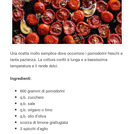
Una ricetta molto semplice dove occorrono i pomodorini freschi e
tanta pazienza. La cottura confit è lunga e a bassissima
temperatura e li rende dolci.
Ingredienti:
600 grammi di pomodorini
q.b. zucchero
q.b. sale
q.b. origano o timo
q.b. olio d’oliva
scorza di limone grattugiata
3 spicchi d’aglio