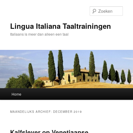
Spring
Spring
naar
naar
Zoek
de
de
primaire
secundaire
Lingua Italiana Taaltrainingen
inhoud
inhoud
Italiaans is meer dan alleen een taal
Hoofdmenu
Home
MAANDELIJKS ARCHIEF:
DECEMBER 2019
Kalfslever op Venetiaanse