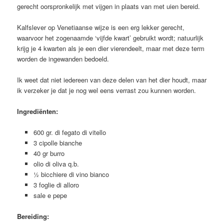
gerecht oorspronkelijk met vijgen in plaats van met uien bereid.
Kalfslever op Venetiaanse wijze is een erg lekker gerecht,
waarvoor het zogenaamde ‘vijfde kwart’ gebruikt wordt; natuurlijk
krijg je 4 kwarten als je een dier vierendeelt, maar met deze term
worden de ingewanden bedoeld.
Ik weet dat niet iedereen van deze delen van het dier houdt, maar
ik verzeker je dat je nog wel eens verrast zou kunnen worden.
Ingrediënten:
600 gr. di fegato di vitello
3 cipolle bianche
40 gr burro
olio di oliva q.b.
½ bicchiere di vino bianco
3 foglie di alloro
sale e pepe
Bereiding: