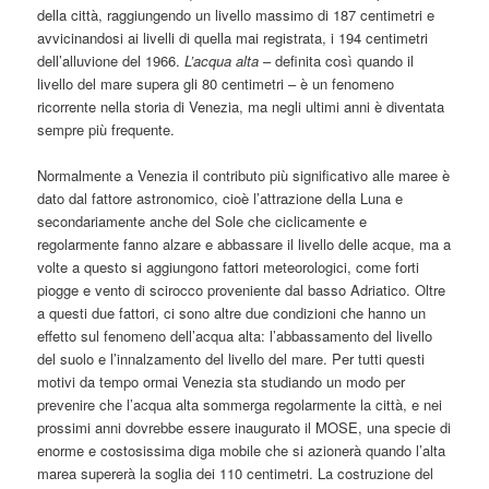
della città, raggiungendo un livello massimo di 187 centimetri e
avvicinandosi ai livelli di quella mai registrata, i 194 centimetri
dell’alluvione del 1966.
L’acqua alta
– definita così quando il
livello del mare supera gli 80 centimetri – è un fenomeno
ricorrente nella storia di Venezia, ma negli ultimi anni è diventata
sempre più frequente.
Normalmente a Venezia il contributo più significativo alle maree è
dato dal fattore astronomico, cioè l’attrazione della Luna e
secondariamente anche del Sole che ciclicamente e
regolarmente fanno alzare e abbassare il livello delle acque, ma a
volte a questo si aggiungono fattori meteorologici, come forti
piogge e vento di scirocco proveniente dal basso Adriatico. Oltre
a questi due fattori, ci sono altre due condizioni che hanno un
effetto sul fenomeno dell’acqua alta: l’abbassamento del livello
del suolo e l’innalzamento del livello del mare. Per tutti questi
motivi da tempo ormai Venezia sta studiando un modo per
prevenire che l’acqua alta sommerga regolarmente la città, e nei
prossimi anni dovrebbe essere inaugurato il MOSE, una specie di
enorme e costosissima diga mobile che si azionerà quando l’alta
marea supererà la soglia dei 110 centimetri. La costruzione del