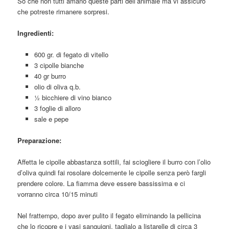
So che non tutti amano queste parti dell’animale ma vi assicuro
che potreste rimanere sorpresi.
Ingredienti:
600 gr. di fegato di vitello
3 cipolle bianche
40 gr burro
olio di oliva q.b.
½ bicchiere di vino bianco
3 foglie di alloro
sale e pepe
Preparazione:
Affetta le cipolle abbastanza sottili, fai sciogliere il burro con l’olio
d’oliva quindi fai rosolare dolcemente le cipolle senza però fargli
prendere colore. La fiamma deve essere bassissima e ci
vorranno circa 10/15 minuti
Nel frattempo, dopo aver pulito il fegato eliminando la pellicina
che lo ricopre e i vasi sanguigni, taglialo a listarelle di circa 3