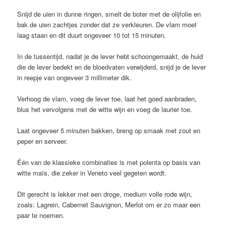
Snijd de uien in dunne ringen, smelt de boter met de olijfolie en
bak de uien zachtjes zonder dat ze verkleuren. De vlam moet
laag staan en dit duurt ongeveer 10 tot 15 minuten.
In de tussentijd, nadat je de lever hebt schoongemaakt, de huid
die de lever bedekt en de bloedvaten verwijderd, snijd je de lever
in reepje van ongeveer 3 millimeter dik.
Verhoog de vlam, voeg de lever toe, laat het goed aanbraden,
blus het vervolgens met de witte wijn en voeg de laurier toe.
Laat ongeveer 5 minuten bakken, breng op smaak met zout en
peper en serveer.
Één van de klassieke combinaties is met polenta op basis van
witte maïs, die zeker in Veneto veel gegeten wordt.
Dit gerecht is lekker met een droge, medium volle rode wijn,
zoals: Lagrein, Cabernet Sauvignon, Merlot om er zo maar een
paar te noemen.