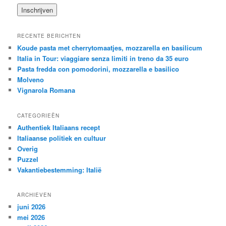
RECENTE BERICHTEN
Koude pasta met cherrytomaatjes, mozzarella en basilicum
Italia in Tour: viaggiare senza limiti in treno da 35 euro
Pasta fredda con pomodorini, mozzarella e basilico
Molveno
Vignarola Romana
CATEGORIEËN
Authentiek Italiaans recept
Italiaanse politiek en cultuur
Overig
Puzzel
Vakantiebestemming: Italië
ARCHIEVEN
juni 2026
mei 2026