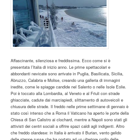
Affascinante, silenziosa e freddissima. Ecco come si è
presentata l’Italia di inizio anno. Le prime spettacolari e
abbondanti nevicate sono arrivate in Puglia, Basilicata, Sicilia,
Abruzzo, Calabria e Molise, creando una galleria di immagini
inedite, come le spiagge candide nel Salento o nelle Isole Eolie.
Poi è toccato alla Lombardia, al Veneto e al Friuli con strade
ghiacciate, cadute dai marciapiedi, slittamento di autoveicoli e
chiusura delle strade. Il freddo nelle prime settimane di gennaio è
stato così intenso
che
a Roma il Vaticano ha aperto le porte della
Chiesa di San Calistro ai clochard, mentre a Napoli sono stati gli
attivisti dei centri sociali a offrire spazi caldi agli indigenti. Altro
che
freddo olandese: in Italia è arrivato il Burian, vento gelido
delle steppe russe
che
ha portato ad un ulteriore crollo delle