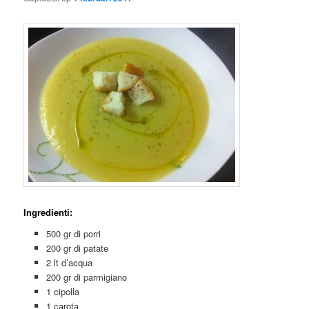
Ingredienti:
500 gr di porri
200 gr di patate
2 lt d’acqua
200 gr di parmigiano
1 cipolla
1 carota