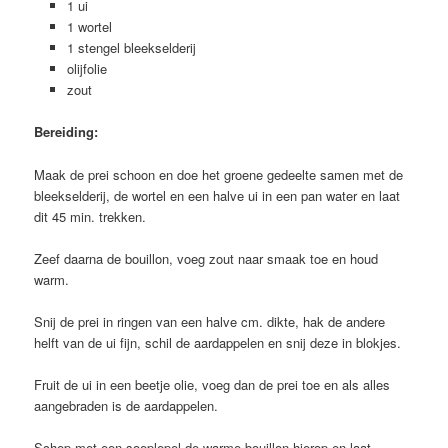
1 ui
1 wortel
1 stengel bleekselderij
olijfolie
zout
Bereiding:
Maak de prei schoon en doe het groene gedeelte samen met de
bleekselderij, de wortel en een halve ui in een pan water en laat
dit 45 min. trekken.
Zeef daarna de bouillon, voeg zout naar smaak toe en houd
warm.
Snij de prei in ringen van een halve cm. dikte, hak de andere
helft van de ui fijn, schil de aardappelen en snij deze in blokjes.
Fruit de ui in een beetje olie, voeg dan de prei toe en als alles
aangebraden is de aardappelen.
Schep met een soeplepel de warme bouillon hierop en laat