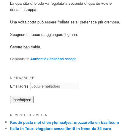
La quantità di brodo va regolata a seconda di quanto volete
densa la zuppa.
Una volta cotta può essere frullata se si preferisce più cremosa.
Spegnere il fuoco e aggiungere il grana.
Servire ben calda.
Geplaatst in
Authentiek Italiaans recept
NIEUWSBRIEF
Emailadres:
RECENTE BERICHTEN
Koude pasta met cherrytomaatjes, mozzarella en basilicum
Italia in Tour: viaggiare senza limiti in treno da 35 euro