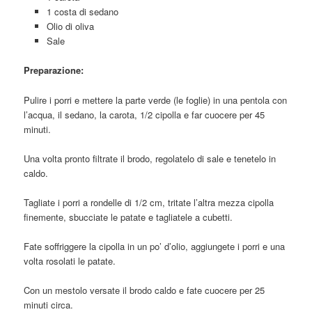
1 costa di sedano
Olio di oliva
Sale
Preparazione:
Pulire i porri e mettere la parte verde (le foglie) in una pentola con
l’acqua, il sedano, la carota, 1/2 cipolla e far cuocere per 45
minuti.
Una volta pronto filtrate il brodo, regolatelo di sale e tenetelo in
caldo.
Tagliate i porri a rondelle di 1/2 cm, tritate l’altra mezza cipolla
finemente, sbucciate le patate e tagliatele a cubetti.
Fate soffriggere la cipolla in un po’ d’olio, aggiungete i porri e una
volta rosolati le patate.
Con un mestolo versate il brodo caldo e fate cuocere per 25
minuti circa.