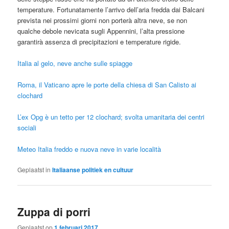
temperature. Fortunatamente l’arrivo dell’aria fredda dai Balcani
prevista nei prossimi giorni non porterà altra neve, se non
qualche debole nevicata sugli Appennini, l’alta pressione
garantirà assenza di precipitazioni e temperature rigide.
Italia al gelo, neve anche sulle spiagge
Roma, il Vaticano apre le porte della chiesa di San Calisto ai
clochard
L’ex Opg è un tetto per 12 clochard; svolta umanitaria dei centri
sociali
Meteo Italia freddo e nuova neve in varie località
Geplaatst in
Italiaanse politiek en cultuur
Zuppa di porri
Geplaatst op
1 februari 2017