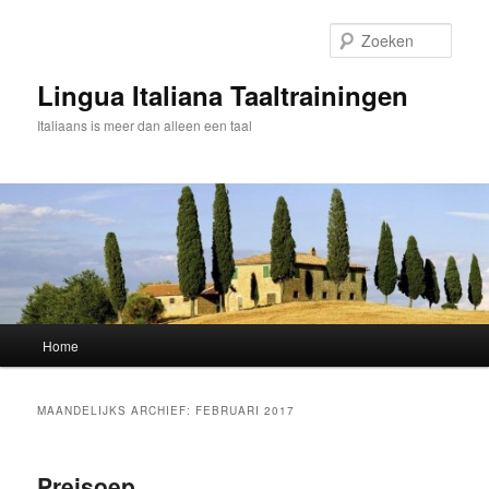
Spring
Spring
naar
naar
Zoek
de
de
primaire
secundaire
Lingua Italiana Taaltrainingen
inhoud
inhoud
Italiaans is meer dan alleen een taal
Hoofdmenu
Home
MAANDELIJKS ARCHIEF:
FEBRUARI 2017
Preisoep