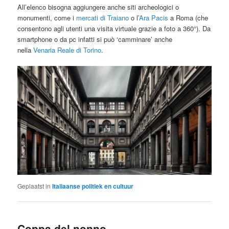
All’elenco bisogna aggiungere anche siti archeologici o
monumenti, come i
mercati di Traiano
o l’
Ara Pacis
a Roma (che
consentono agli utenti una visita virtuale grazie a foto a 360°). Da
smartphone o da pc infatti si può ‘camminare’ anche
nella
Venaria Reale di Torino
.
Geplaatst in
Italiaanse politiek en cultuur
Coppa del nonno