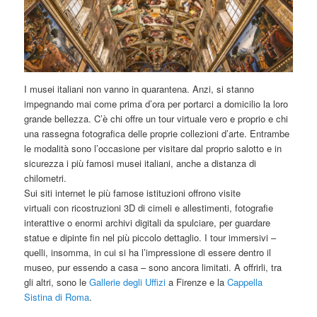
I musei italiani non vanno in quarantena. Anzi, si stanno
impegnando mai come prima d’ora per portarci a domicilio la loro
grande bellezza. C’è chi offre un tour virtuale vero e proprio e chi
una rassegna fotografica delle proprie collezioni d’arte. Entrambe
le modalità sono l’occasione per visitare dal proprio salotto e in
sicurezza i più famosi musei italiani, anche a distanza di
chilometri.
Sui siti internet le più famose istituzioni offrono visite
virtuali con ricostruzioni 3D di cimeli e allestimenti, fotografie
interattive o enormi archivi digitali da spulciare, per guardare
statue e dipinte fin nel più piccolo dettaglio. I tour immersivi –
quelli, insomma, in cui si ha l’impressione di essere dentro il
museo, pur essendo a casa – sono ancora limitati. A offrirli, tra
gli altri, sono le
Gallerie degli Uffizi
a Firenze e la
Cappella
Sistina di Roma
.