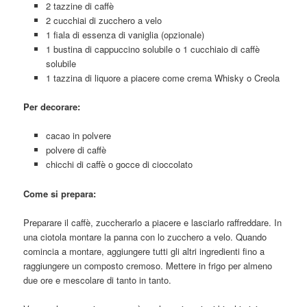
2 tazzine di caffè
2 cucchiai di zucchero a velo
1 fiala di essenza di vaniglia (opzionale)
1 bustina di cappuccino solubile o 1 cucchiaio di caffè
solubile
1 tazzina di liquore a piacere come crema Whisky o Creola
Per decorare:
cacao in polvere
polvere di caffè
chicchi di caffè o gocce di cioccolato
Come si prepara:
Preparare il caffè, zuccherarlo a piacere e lasciarlo raffreddare. In
una ciotola montare la panna con lo zucchero a velo. Quando
comincia a montare, aggiungere tutti gli altri ingredienti fino a
raggiungere un composto cremoso. Mettere in frigo per almeno
due ore e mescolare di tanto in tanto.