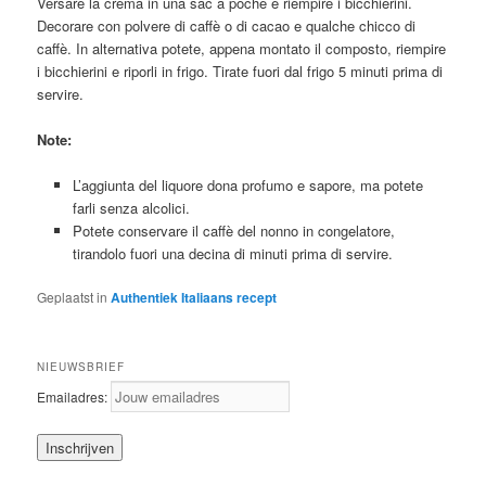
Versare la crema in una sac à poche e riempire i bicchierini.
Decorare con polvere di caffè o di cacao e qualche chicco di
caffè. In alternativa potete, appena montato il composto, riempire
i bicchierini e riporli in frigo. Tirate fuori dal frigo 5 minuti prima di
servire.
Note:
L’aggiunta del liquore dona profumo e sapore, ma potete
farli senza alcolici.
Potete conservare il caffè del nonno in congelatore,
tirandolo fuori una decina di minuti prima di servire.
Geplaatst in
Authentiek Italiaans recept
NIEUWSBRIEF
Emailadres: