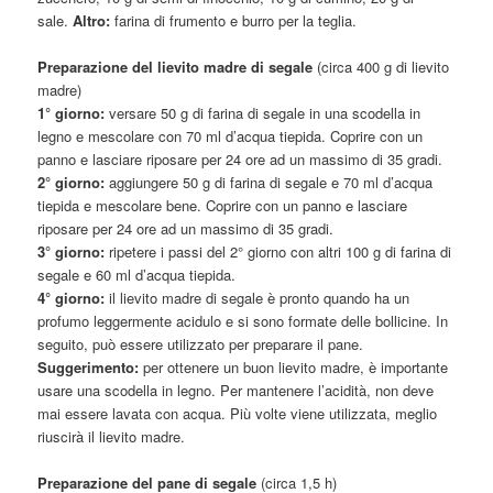
sale.
Altro:
farina di frumento e burro per la teglia.
Preparazione del lievito madre di segale
(circa 400 g di lievito
madre)
1° giorno:
versare 50 g di farina di segale in una scodella in
legno e mescolare con 70 ml d’acqua tiepida. Coprire con un
panno e lasciare riposare per 24 ore ad un massimo di 35 gradi.
2° giorno:
aggiungere 50 g di farina di segale e 70 ml d’acqua
tiepida e mescolare bene. Coprire con un panno e lasciare
riposare per 24 ore ad un massimo di 35 gradi.
3° giorno:
ripetere i passi del 2° giorno con altri 100 g di farina di
segale e 60 ml d’acqua tiepida.
4° giorno:
il lievito madre di segale è pronto quando ha un
profumo leggermente acidulo e si sono formate delle bollicine. In
seguito, può essere utilizzato per preparare il pane.
Suggerimento:
per ottenere un buon lievito madre, è importante
usare una scodella in legno. Per mantenere l’acidità, non deve
mai essere lavata con acqua. Più volte viene utilizzata, meglio
riuscirà il lievito madre.
Preparazione del pane di segale
(circa 1,5 h)