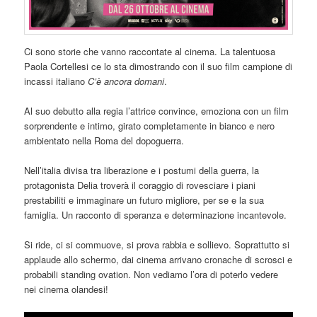
Ci sono storie che vanno raccontate al cinema. La talentuosa
Paola Cortellesi ce lo sta dimostrando con il suo film campione di
incassi italiano
C’è ancora domani
.
Al suo debutto alla regia l’attrice convince, emoziona con un film
sorprendente e intimo, girato completamente in bianco e nero
ambientato nella Roma del dopoguerra.
Nell’italia divisa tra liberazione e i postumi della guerra, la
protagonista Delia troverà il coraggio di rovesciare i piani
prestabiliti e immaginare un futuro migliore, per se e la sua
famiglia. Un racconto di speranza e determinazione incantevole.
Si ride, ci si commuove, si prova rabbia e sollievo. Soprattutto si
applaude allo schermo, dai cinema arrivano cronache di scrosci e
probabili standing ovation. Non vediamo l’ora di poterlo vedere
nei cinema olandesi!