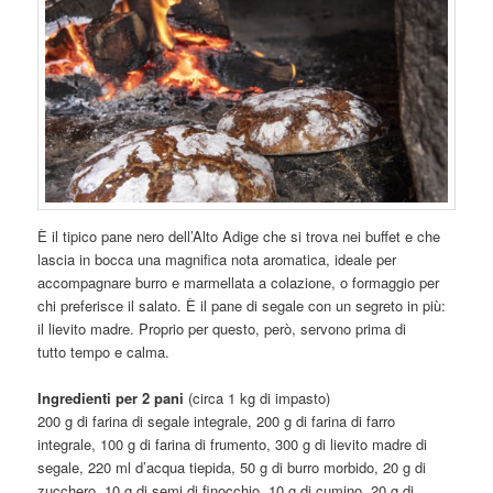
È il tipico pane nero dell’Alto Adige che si trova nei buffet e che
lascia in bocca una magnifica nota aromatica, ideale per
accompagnare burro e marmellata a colazione, o formaggio per
chi preferisce il salato. È il pane di segale con un segreto in più:
il lievito madre. Proprio per questo, però, servono prima di
tutto tempo e calma.
Ingredienti per 2 pani
(circa 1 kg di impasto)
200 g di farina di segale integrale, 200 g di farina di farro
integrale, 100 g di farina di frumento, 300 g di lievito madre di
segale, 220 ml d’acqua tiepida, 50 g di burro morbido, 20 g di
zucchero, 10 g di semi di finocchio, 10 g di cumino, 20 g di