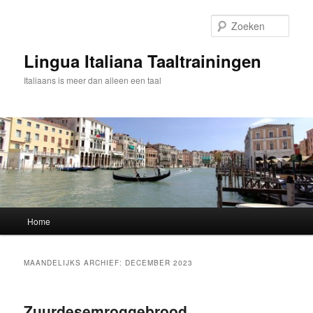
Spring
Spring
naar
naar
Zoek
de
de
primaire
secundaire
Lingua Italiana Taaltrainingen
inhoud
inhoud
Italiaans is meer dan alleen een taal
Hoofdmenu
Home
MAANDELIJKS ARCHIEF:
DECEMBER 2023
Zuurdesemroggebrood