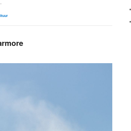
.
ultuur
armore