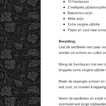
10 frambozen
2 eetlepels pijnboompitte
Balsamico-azijn
Witte azijn
Extra vergine olijfolie
Peper en zout naar sma
Bereiding:
Laat de aardbeien een paar uur
worden ze schoon en zullen ze
Meng de frambozen met een mi
druppels extra vergine olijfolie
Maak de asperges schoon en sn
wat zout; ze moeten knapperig b
Neem de aardbeien en snijdt z
eventueel wat jonge slablaad