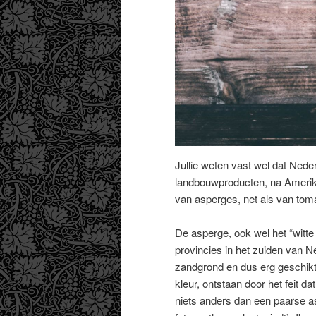
Jullie weten vast wel dat Nede
landbouwproducten, na Amerika 
van asperges, net als van to
De asperge, ook wel het “witt
provincies in het zuiden van N
zandgrond en dus erg geschikt 
kleur, ontstaan door het feit dat
niets anders dan een paarse a