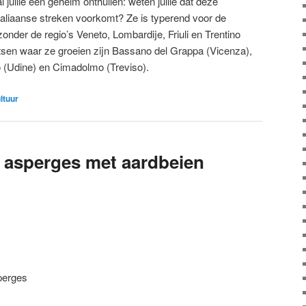
l jullie een geheim onthullen: weten jullie dat deze
Italiaanse streken voorkomt? Ze is typerend voor de
jzonder de regio’s Veneto, Lombardije, Friuli en Trentino
tsen waar ze groeien zijn Bassano del Grappa (Vicenza),
 (Udine) en Cimadolmo (Treviso).
ultuur
e asperges met aardbeien
perges