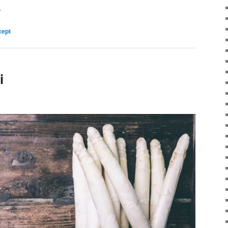
.
cept
i