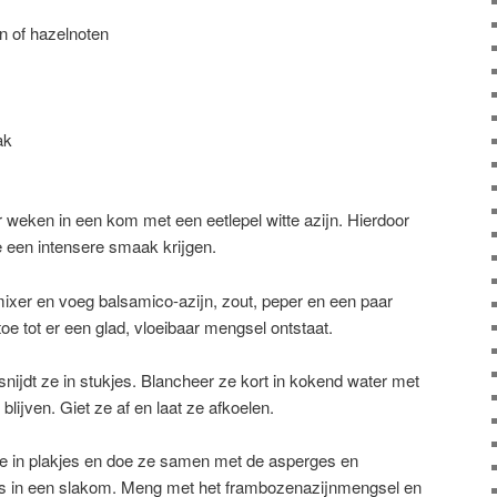
n of hazelnoten
ak
 weken in een kom met een eetlepel witte azijn. Hierdoor
 een intensere smaak krijgen.
xer en voeg balsamico-azijn, zout, peper en een paar
 toe tot er een glad, vloeibaar mengsel ontstaat.
ijdt ze in stukjes. Blancheer ze kort in kokend water met
lijven. Giet ze af en laat ze afkoelen.
e in plakjes en doe ze samen met de asperges en
jes in een slakom. Meng met het frambozenazijnmengsel en