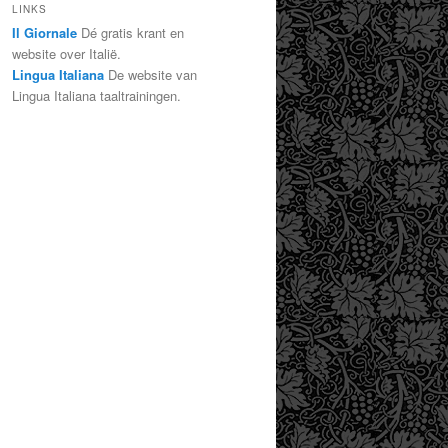
LINKS
Il Giornale
Dé gratis krant en
website over Italië.
Lingua Italiana
De website van
Lingua Italiana taaltrainingen.