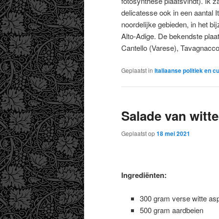
fotosynthese plaatsvindt). Ik za
delicatesse ook in een aantal 
noordelijke gebieden, in het bi
Alto-Adige. De bekendste plaa
Cantello (Varese), Tavagnacco
Geplaatst in
Italiaanse politiek en c
Salade van witt
Geplaatst op
18 mei 2021
Ingrediënten:
300 gram verse witte as
500 gram aardbeien