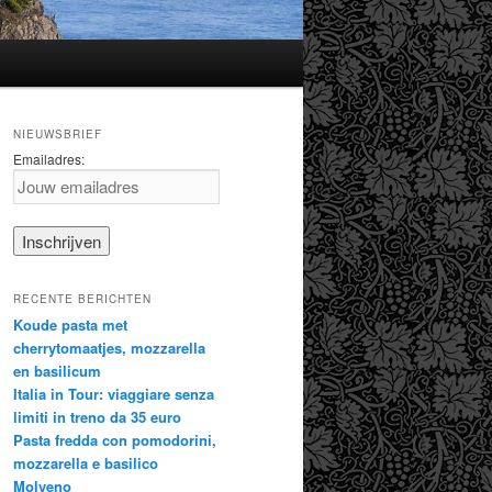
NIEUWSBRIEF
Emailadres:
RECENTE BERICHTEN
Koude pasta met
cherrytomaatjes, mozzarella
en basilicum
Italia in Tour: viaggiare senza
limiti in treno da 35 euro
Pasta fredda con pomodorini,
mozzarella e basilico
Molveno