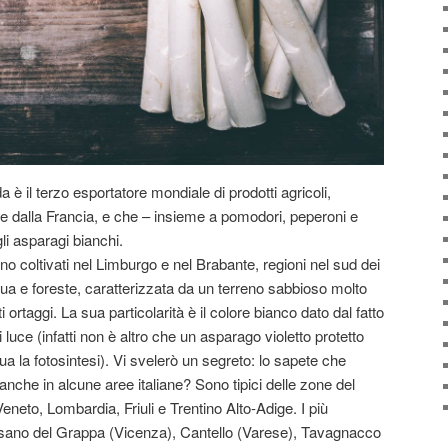
è il terzo esportatore mondiale di prodotti agricoli,
i e dalla Francia, e che – insieme a pomodori, peperoni e
li asparagi bianchi.
 coltivati nel Limburgo e nel Brabante, regioni nel sud dei
ua e foreste, caratterizzata da un terreno sabbioso molto
i ortaggi. La sua particolarità è il colore bianco dato dal fatto
luce (infatti non è altro che un asparago violetto protetto
tua la fotosintesi). Vi svelerò un segreto: lo sapete che
anche in alcune aree italiane? Sono tipici delle zone del
Veneto, Lombardia, Friuli e Trentino Alto-Adige. I più
sano del Grappa (Vicenza), Cantello (Varese), Tavagnacco