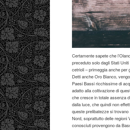
Certamente sapete che l’Olanda 
preceduto solo dagli Stati Unit
cetrioli – primeggia anche per g
Detti anche Oro Bianco, vengono
Paesi Bassi ricchissime di acq
adatto alla coltivazione di quest
che cresce in totale assenza di 
dalla luce, che quindi non effet
queste prelibatezze si trovano 
Nord, soprattutto delle regioni 
conosciuti provengono da Bas