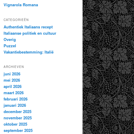
Vignarola Romana
CATEGORIEËN
Authentiek Italiaans recept
Italiaanse politiek en cultuur
Overig
Puzzel
Vakantiebestemming: Italië
ARCHIEVEN
juni 2026
mei 2026
april 2026
maart 2026
februari 2026
januari 2026
december 2025
november 2025
oktober 2025
september 2025