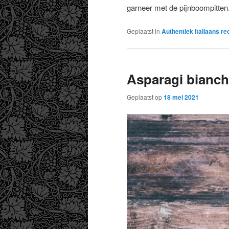
garneer met de pijnboompitten
Geplaatst in
Authentiek Italiaans re
Asparagi bianch
Geplaatst op
18 mei 2021