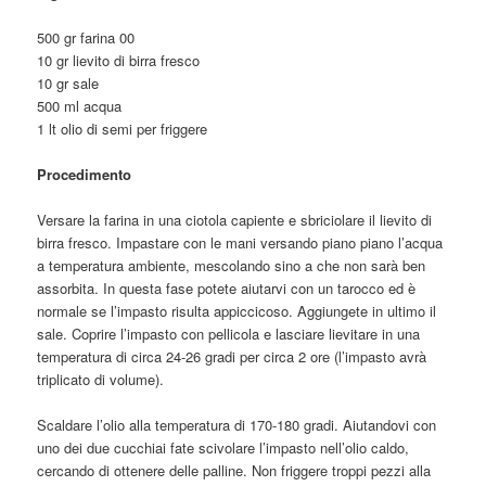
500 gr farina 00
10 gr lievito di birra fresco
10 gr sale
500 ml acqua
1 lt olio di semi per friggere
Procedimento
Versare la farina in una ciotola capiente e sbriciolare il lievito di
birra fresco. Impastare con le mani versando piano piano l’acqua
a temperatura ambiente, mescolando sino a che non sarà ben
assorbita. In questa fase potete aiutarvi con un tarocco ed è
normale se l’impasto risulta appiccicoso. Aggiungete in ultimo il
sale. Coprire l’impasto con pellicola e lasciare lievitare in una
temperatura di circa 24-26 gradi per circa 2 ore (l’impasto avrà
triplicato di volume).
Scaldare l’olio alla temperatura di 170-180 gradi. Aiutandovi con
uno dei due cucchiai fate scivolare l’impasto nell’olio caldo,
cercando di ottenere delle palline. Non friggere troppi pezzi alla