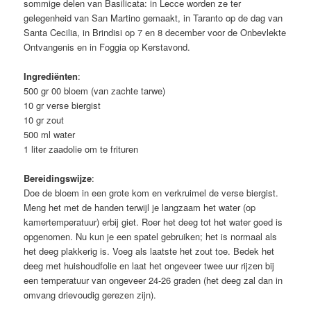
sommige delen van Basilicata: in Lecce worden ze ter
gelegenheid van San Martino gemaakt, in Taranto op de dag van
Santa Cecilia, in Brindisi op 7 en 8 december voor de Onbevlekte
Ontvangenis en in Foggia op Kerstavond.
Ingrediënten
:
500 gr 00 bloem (van zachte tarwe)
10 gr verse biergist
10 gr zout
500 ml water
1 liter zaadolie om te frituren
Bereidingswijze
:
Doe de bloem in een grote kom en verkruimel de verse biergist.
Meng het met de handen terwijl je langzaam het water (op
kamertemperatuur) erbij giet. Roer het deeg tot het water goed is
opgenomen. Nu kun je een spatel gebruiken; het is normaal als
het deeg plakkerig is. Voeg als laatste het zout toe. Bedek het
deeg met huishoudfolie en laat het ongeveer twee uur rijzen bij
een temperatuur van ongeveer 24-26 graden (het deeg zal dan in
omvang drievoudig gerezen zijn).