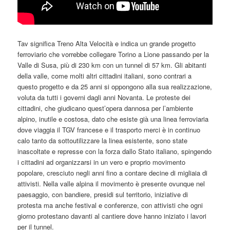
Tav
significa Treno Alta Velocità e indica un grande progetto
ferroviario che vorrebbe collegare Torino a Lione passando per la
Valle di Susa, più di 230 km con un tunnel di 57 km. Gli abitanti
della valle, come molti altri cittadini italiani, sono contrari a
questo progetto e da 25 anni si oppongono alla sua realizzazione,
voluta da tutti i governi dagli anni Novanta. Le proteste dei
cittadini, che giudicano quest’opera dannosa per l’ambiente
alpino, inutile e costosa, dato che esiste già una linea ferroviaria
dove viaggia il TGV francese e il trasporto merci è in continuo
calo tanto da sottoutilizzare la linea esistente, sono state
inascoltate e represse con la forza dallo Stato italiano, spingendo
i cittadini ad organizzarsi in un vero e proprio movimento
popolare, cresciuto negli anni fino a contare decine di migliaia di
attivisti. Nella valle alpina il movimento è presente ovunque nel
paesaggio, con bandiere, presidi sul territorio, iniziative di
protesta ma anche festival e conferenze, con attivisti che ogni
giorno protestano davanti al cantiere dove hanno iniziato i lavori
per il tunnel.