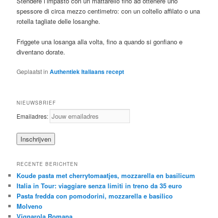
Stendere l’impasto con un mattarello fino ad ottenere uno
spessore di circa mezzo centimetro: con un coltello affilato o una
rotella tagliate delle losanghe.
Friggete una losanga alla volta, fino a quando si gonfiano e
diventano dorate.
Geplaatst in
Authentiek Italiaans recept
NIEUWSBRIEF
Emailadres:
RECENTE BERICHTEN
Koude pasta met cherrytomaatjes, mozzarella en basilicum
Italia in Tour: viaggiare senza limiti in treno da 35 euro
Pasta fredda con pomodorini, mozzarella e basilico
Molveno
Vignarola Romana