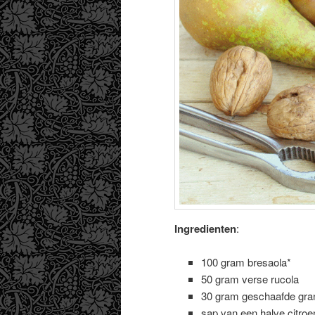
Ingredienten
:
100 gram bresaola*
50 gram verse rucola
30 gram geschaafde gra
sap van een halve citroe