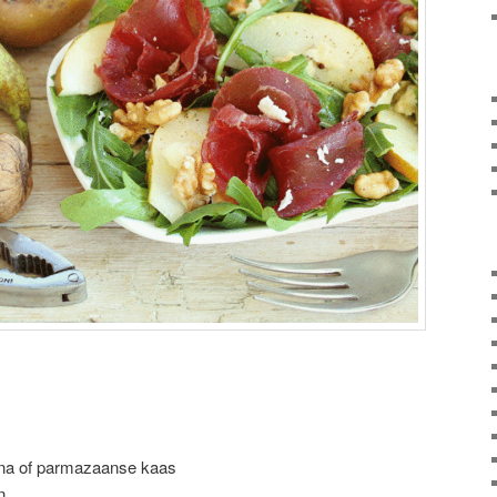
na of parmazaanse kaas
n