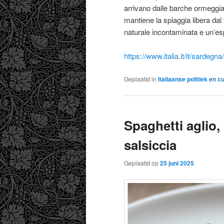
arrivano dalle barche ormeggiat
mantiene la spiaggia libera dal 
naturale incontaminata e un’es
https://www.italia.it/it/sardegna
Geplaatst in
Italiaanse politiek en c
Spaghetti aglio,
salsiccia
Geplaatst op
25 juni 2025