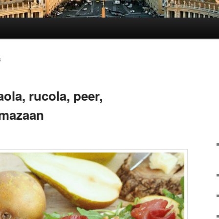
5
ola, rucola, peer,
rmazaan