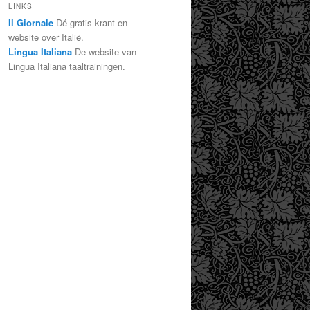
LINKS
Il Giornale
Dé gratis krant en
website over Italië.
Lingua Italiana
De website van
Lingua Italiana taaltrainingen.