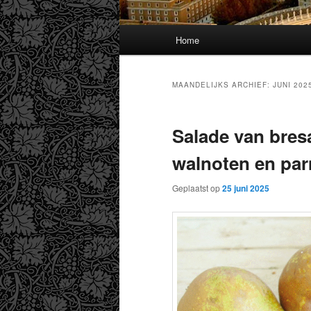
Hoofdmenu
Home
MAANDELIJKS ARCHIEF:
JUNI 202
Salade van bresa
walnoten en pa
Geplaatst op
25 juni 2025