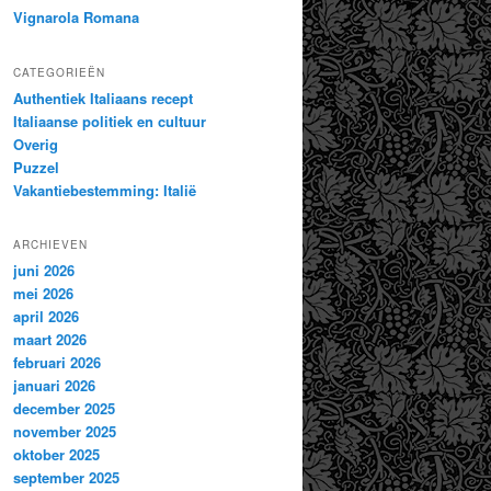
Vignarola Romana
CATEGORIEËN
Authentiek Italiaans recept
Italiaanse politiek en cultuur
Overig
Puzzel
Vakantiebestemming: Italië
ARCHIEVEN
juni 2026
mei 2026
april 2026
maart 2026
februari 2026
januari 2026
december 2025
november 2025
oktober 2025
september 2025