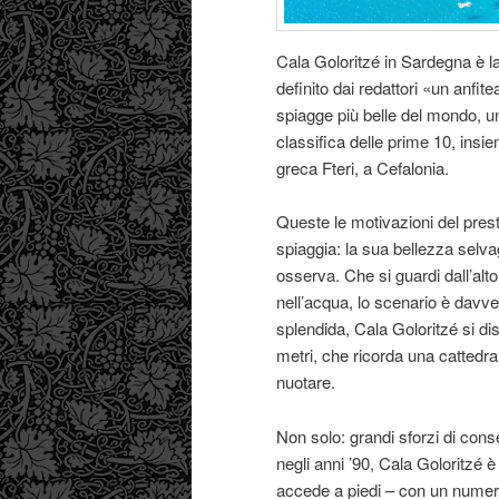
Cala Goloritzé in Sardegna è l
definito dai redattori «un anfit
spiagge più belle del mondo, un
classifica delle prime 10, insie
greca Fteri, a Cefalonia.
Queste le motivazioni del prest
spiaggia: la sua bellezza selva
osserva. Che si guardi dall’alto
nell’acqua, lo scenario è davve
splendida, Cala Goloritzé si di
metri, che ricorda una cattedra
nuotare.
Non solo: grandi sforzi di con
negli anni ’90, Cala Goloritzé è
accede a piedi – con un numero l