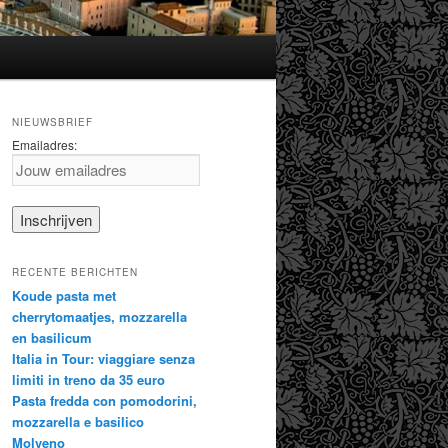
NIEUWSBRIEF
Emailadres:
RECENTE BERICHTEN
Koude pasta met
cherrytomaatjes, mozzarella
en basilicum
Italia in Tour: viaggiare senza
limiti in treno da 35 euro
Pasta fredda con pomodorini,
mozzarella e basilico
Molveno