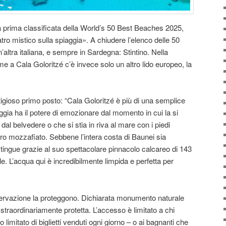
a prima classificata della World’s 50 Best Beaches 2025,
eatro mistico sulla spiaggia». A chiudere l’elenco delle 50
’altra italiana, e sempre in Sardegna: Stintino. Nella
me a Cala Goloritzé c’è invece solo un altro lido europeo, la
igioso primo posto: “Cala Goloritzé è più di una semplice
ggia ha il potere di emozionare dal momento in cui la si
 dal belvedere o che si stia in riva al mare con i piedi
ro mozzafiato. Sebbene l’intera costa di Baunei sia
stingue grazie al suo spettacolare pinnacolo calcareo di 143
le. L’acqua qui è incredibilmente limpida e perfetta per
servazione la proteggono. Dichiarata monumento naturale
 straordinariamente protetta. L’accesso è limitato a chi
imitato di biglietti venduti ogni giorno – o ai bagnanti che