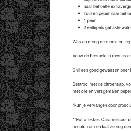
naar behoefte extravergine
zout en peper naar behoe
1 peer
2 eetlepels gehakte waln
Was en droog de rucola en leg 
Vouw de bresaola in roosjes en
Snij een goed gewassen peer in
Bestrooi met de citroensap, v
met olie en versgemalen pepe
*kun je vervangen door prosciu
**Extra lekker. Carameliseer d
minuten om en laat ze nog een