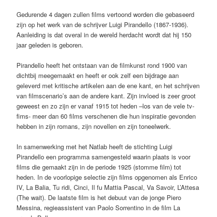
Gedurende 4 dagen zullen films vertoond worden die gebaseerd
zijn op het werk van de schrijver Luigi Pirandello (1867-1936).
Aanleiding is dat overal in de wereld herdacht wordt dat hij 150
jaar geleden is geboren.
Pirandello heeft het ontstaan van de filmkunst rond 1900 van
dichtbij meegemaakt en heeft er ook zelf een bijdrage aan
geleverd met kritische artikelen aan de ene kant, en het schrijven
van filmscenario’s aan de andere kant. Zijn invloed is zeer groot
geweest en zo zijn er vanaf 1915 tot heden –los van de vele tv-
fims- meer dan 60 films verschenen die hun inspiratie gevonden
hebben in zijn romans, zijn novellen en zijn toneelwerk.
In samenwerking met het Natlab heeft de stichting Luigi
Pirandello een programma samengesteld waarin plaats is voor
films die gemaakt zijn in de periode 1925 (stomme film) tot
heden. In de voorlopige selectie zijn films opgenomen als Enrico
IV, La Balia, Tu ridi, Cinci, Il fu Mattia Pascal, Va Savoir, L’Attesa
(The wait). De laatste film is het debuut van de jonge Piero
Messina, regieassistent van Paolo Sorrentino in de film La