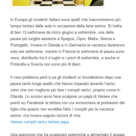
In Europa gli studenti italiani sono quelli che trascorreranno più
tempo lontani dalle aule in occasione delle ferie estive. Si tratta
di ben 13 settimane da inizio giugno a settembre, una delle
pause più lunghe assieme a Spagna, Cipro, Malta, Grecia e
Portogallo. Invece in Olanda e in Germania le vacanze dureranno
solo sei settimane, mentre in Francia le settimane di pausa sono
nove, distribuite fra il 4 luglio e i primi di settembre, e anche in
Finlandia e Svezia non sono più di dieci.
Il vero problema però è se gli studenti si ricorderanno dopo una
pausa tanto lunga quello che hanno imparato durante l’anno,
visto che non vogliono più fare i compiti estivi, proprio come in
Olanda. Lo scorso anno fece scalpore un papà di Varese che
postò su Facebook la lettera con cui annunciava ai professori del
figlio che questo non avrebbe fatto i compiti per le vacanze
estive, ma invece seguito lezioni di vita:
Varese compiti estivi lettera papa
Una posizione che ha scatenato polemiche e alimentato il gruppo