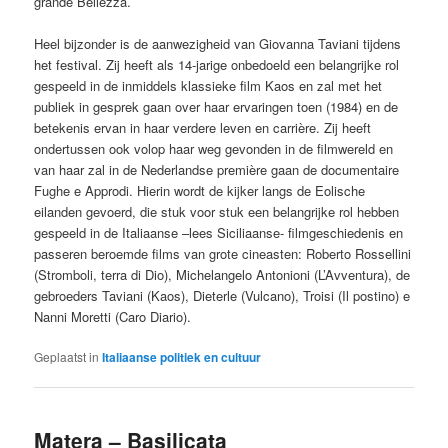
grande Bellezza.
Heel bijzonder is de aanwezigheid van Giovanna Taviani tijdens
het festival. Zij heeft als 14-jarige onbedoeld een belangrijke rol
gespeeld in de inmiddels klassieke film Kaos en zal met het
publiek in gesprek gaan over haar ervaringen toen (1984) en de
betekenis ervan in haar verdere leven en carrière. Zij heeft
ondertussen ook volop haar weg gevonden in de filmwereld en
van haar zal in de Nederlandse première gaan de documentaire
Fughe e Approdi. Hierin wordt de kijker langs de Eolische
eilanden gevoerd, die stuk voor stuk een belangrijke rol hebben
gespeeld in de Italiaanse –lees Siciliaanse- filmgeschiedenis en
passeren beroemde films van grote cineasten: Roberto Rossellini
(Stromboli, terra di Dio), Michelangelo Antonioni (L’Avventura), de
gebroeders Taviani (Kaos), Dieterle (Vulcano), Troisi (Il postino) e
Nanni Moretti (Caro Diario).
Geplaatst in
Italiaanse politiek en cultuur
Matera – Basilicata