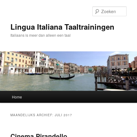
Spring
Spring
naar
naar
Zoek
de
de
primaire
secundaire
Lingua Italiana Taaltrainingen
inhoud
inhoud
Italiaans is meer dan alleen een taal
Hoofdmenu
Home
MAANDELIJKS ARCHIEF:
JULI 2017
Cinema Pirandello