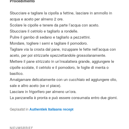
Procedimento
Sbucciare e tagliare la cipolla a fettine, lasciare in ammollo in
acqua e aceto per almeno 2 ore.
Scolare le cipolle e tenere da parte l’acqua con aceto.
Sbucciare il cetriolo e tagliarlo a rondelle.
Pulire il gambo di sedano e tagliarlo a pezzettini.
Mondare, togliere i semi e tagliare il pomodoro.
Tagliare via la crosta dal pane, inzuppare le fette nell’acqua con
aceto, per poi strizzarle spezzettandole grossolanamente.
Mettere il pane strizzato in un’insalatiera grande, aggiungere le
cipolle scolate, il cetriolo e il pomodoro, le foglie di menta o
basilico.
Amalgamare delicatamente con un cucchiaio ed aggiungere olio,
sale e altro aceto (se vi piace).
Lasciare in frigorifero per almeno un’ora.
La panzanella è pronta e può essere consumata entro due giorni.
Geplaatst in
Authentiek Italiaans recept
NIEUWSBRIEF