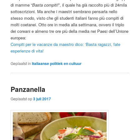
di mamme “
Basta compiti!
”, il quale ha già raccolto più di 24mila
sottoscrizioni. Ma anche i maestri sembrano pensarla nello
stesso modo, visto che gli studenti italiani fanno più compiti di
molti coetanei. Otto ore in media alla settimana, ovvero il triplo
dei coreani e almeno tre ore più della media nei Paesi dell’Unione
europea:
C
ompiti per le vacanze da maestro dico: ‘Basta ragazzi, fate
esperienze di vita!
Geplaatst in
Italiaanse politiek en cultuur
Panzanella
Geplaatst op
3 juli 2017