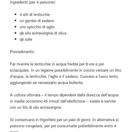
Ingredienti (per 4 persone):
4 etti di lenticchie
un gambo di sedano
uno spicchio di aglio
qb olio extravergine di oliva
qb sale
Procedimento:
Far rivenire le lenticchie in acqua fredda per 8 ore e poi
sciacquare. In un tegame possibilmente in coccio versare un litro
d’acqua, le lenticchie, l’aglio e il sedano. Cuocere a fuoco lento,
aggiungendo se necessario acqua bollente.
A cottura ultimata – il tempo dipenderà dalla durezza dell’acqua:
in media occorrono 45 minuti dall’ebollizione – salate e servite
con un filo di olio extravergine.
Si conservano in frigorifero per un paio di giorni. In alternativa si
possono congelare, per poi consumarle preferibilmente entro 4
mesi.