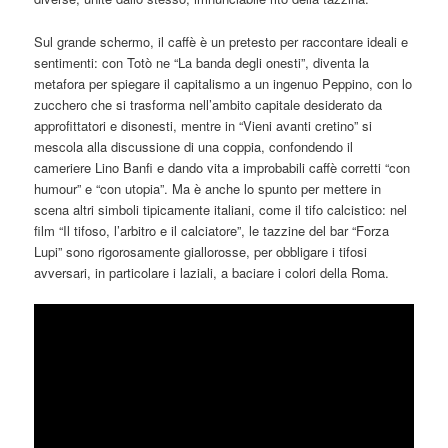
Sul grande schermo, il caffè è un pretesto per raccontare ideali e
sentimenti: con Totò ne “La banda degli onesti”, diventa la
metafora per spiegare il capitalismo a un ingenuo Peppino, con lo
zucchero che si trasforma nell’ambito capitale desiderato da
approfittatori e disonesti, mentre in “Vieni avanti cretino” si
mescola alla discussione di una coppia, confondendo il
cameriere Lino Banfi e dando vita a improbabili caffè corretti “con
humour” e “con utopia”. Ma è anche lo spunto per mettere in
scena altri simboli tipicamente italiani, come il tifo calcistico: nel
film “Il tifoso, l’arbitro e il calciatore”, le tazzine del bar “Forza
Lupi” sono rigorosamente giallorosse, per obbligare i tifosi
avversari, in particolare i laziali, a baciare i colori della Roma.