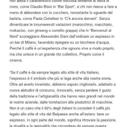
non abbia il caratteristico colore nocciola tendente al testa di
moro, come Claudio Bisio in “Bar Sport”, e chi non riesce a fare a
meno di abbondare con lo zucchero, nonostante lo sguardo del
barista, come Paola Cortellesi in “C’è ancora domani”. Senza
dimenticare le innumerevoli variazioni (marocchino, macchiato,
mokacioc, con ginseng o corretto grappa) che in “Benvenuti al
Nord” scoraggiano Alessandro Siani dall’ordinare un espresso in
un bar di Milano, facendolo ripiegare su un bicchiere d’acqua.
Perché il caffè è un’esperienza che ognuno vive a modo proprio,
ma che unisce in un grande rito collettivo. Proprio come il
cinema.
“Se il caffè è da sempre legato allo stile di vita italiano,
l’espresso è il simbolo che più si lega anche alla nostra storia.
Oltre ad averlo inventato, abbiamo saputo migliorarlo, adattarlo a
nuove abitudini di consumo, rinnovarlo, senza perdere il gusto
della tradizione e l’artigianalità che hanno reso grandi nel mondo
le nostre aziende, dalle torrefazioni alle produttrici di macchine.
Non è un caso che il 62% degli italiani lo consideri il caffè più
legato allo stile di vita del Belpaese anche all’estero: bere un
espresso, in ogni parte del mondo, significa ritrovare la passione,
la ritualità e la gestualità che circondano da sempre questa