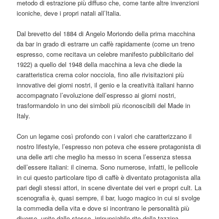
metodo di estrazione più diffuso che, come tante altre invenzioni
iconiche, deve i propri natali all’Italia.
Dal brevetto del 1884 di Angelo Moriondo della prima macchina
da bar in grado di estrarre un caffè rapidamente (come un treno
espresso, come recitava un celebre manifesto pubblicitario del
1922) a quello del 1948 della macchina a leva che diede la
caratteristica crema color nocciola, fino alle rivisitazioni più
innovative dei giorni nostri, il genio e la creatività italiani hanno
accompagnato l’evoluzione dell’espresso ai giorni nostri,
trasformandolo in uno dei simboli più riconoscibili del Made in
Italy.
Con un legame così profondo con i valori che caratterizzano il
nostro lifestyle, l’espresso non poteva che essere protagonista di
una delle arti che meglio ha messo in scena l’essenza stessa
dell’essere italiani: il cinema. Sono numerose, infatti, le pellicole
in cui questo particolare tipo di caffè è diventato protagonista alla
pari degli stessi attori, in scene diventate dei veri e propri cult. La
scenografia è, quasi sempre, il bar, luogo magico in cui si svolge
la commedia della vita e dove si incontrano le personalità più
diverse, unite dallo stesso, irrinunciabile rito della tazzina.