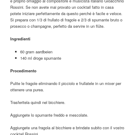
e proprio omaggio al compositore e musicista italiano Gioacchino
Rossini. Se non avete mai provato un cocktail fatto in casa
potete iniziare perfettamente da questo perché è facile e veloce.
Si prepara con 1/3 di frullato di fragole e 2/3 di spumante bruto o
prosecco o champagne, perfetto da servire in un flûte.
Ingredienti
60 gram aardbeien
140 ml droge spumante
Procedimento
Pulite le fragole eliminando il picciolo e frullatele in un mixer per
ottenere una purea.
Trasferitela quindi nel bicchiere.
Aggiungete lo spumante freddo e mescolate.
Aggiungete una fragola al bicchiere e brindate subito con il vostro
cocktail Rossini.