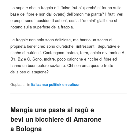
Lo sapete che la fragola è il “falso frutto” (perché si forma sulla
base del fiore e non dall’ovario) dell’omonima pianta? I frutti veri
e propri sono i cosiddetti acheni, ossia i “semini” gialli che si
notano sulla superficie della fragola.
Le fragole non solo sono deliziose, ma hanno un sacco di
proprietà benefiche: sono diuretiche, rinfrescanti, depurative e
ricche di nutrienti. Contengono fosforo, ferro, calcio e vitamine A,
B1, B2 e C. Sono, inoltre, poco caloriche e ricche di fibre ed
hanno un buon potere saziante. Chi non ama questo frutto
delizioso di stagione?
Geplaatst in
Italiaanse politiek en cultuur
Mangia una pasta al ragù e
bevi un bicchiere di Amarone
a Bologna