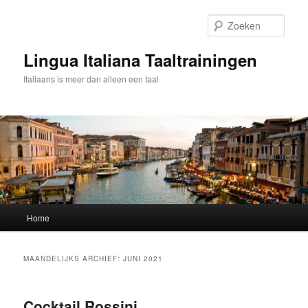
Spring
Spring
naar
naar
Zoek
de
de
primaire
secundaire
Lingua Italiana Taaltrainingen
inhoud
inhoud
Italiaans is meer dan alleen een taal
Hoofdmenu
Home
MAANDELIJKS ARCHIEF:
JUNI 2021
Cocktail Rossini