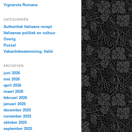
Vignarola Romana
CATEGORIEËN
Authentiek Italiaans recept
Italiaanse politiek en cultuur
Overig
Puzzel
Vakantiebestemming: Italië
ARCHIEVEN
juni 2026
mei 2026
april 2026
maart 2026
februari 2026
januari 2026
december 2025
november 2025
oktober 2025
september 2025