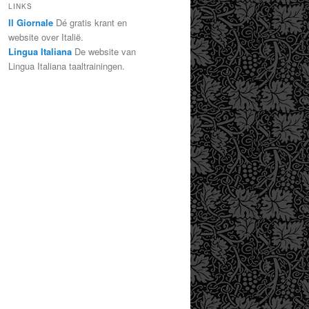
LINKS
Il Giornale
Dé gratis krant en
website over Italië.
Lingua Italiana
De website van
Lingua Italiana taaltrainingen.