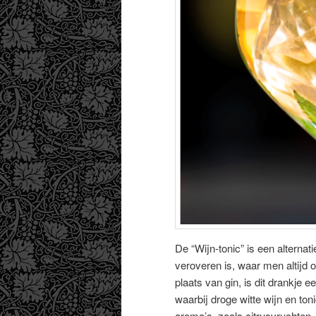
De “Wijn-tonic” is een alternat
veroveren is, waar men altijd o
plaats van gin, is dit drankje 
waarbij droge witte wijn en to
aroma’s, zoals citrusvruchten,