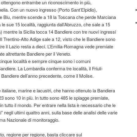
 ottengono entrambe un riconoscimento in più,
helia. Con un nuovo ingresso (Porto Sant’Elpidio),
e Blu, mentre scende a 18 la Toscana che perde Marciana
e sue 15 località, raggiunta dall’Abruzzo, che sale a 15
 mentre la Sicilia tocca 14 Bandiere con tre nuovi ingressi
 Il Trentino-Alto Adige sale a 12, visto che le Bandiere sono
re il Lazio resta a dieci. L’Emilia-Romagna vede premiate
te altrettante Bandiere per il Veneto.
cinque località e sempre cinque sono i comuni
ndiere. La Lombardia conferma tre località, il Friuli-
 Bandiere dell’anno precedente, come il Molise.
e italiane, marine e lacustri, che hanno ottenuto la Bandiera
23 sono 10 in più. In tutto sono 485 le spiagge premiate,
 in tutto il mondo. Per entrare nella lista è necessario che le
” negli ultimi quattro anni, sulla base delle analisi delle varie
ma Nazionale di monitoraggio.
o, regione per regione, basta cliccare sul