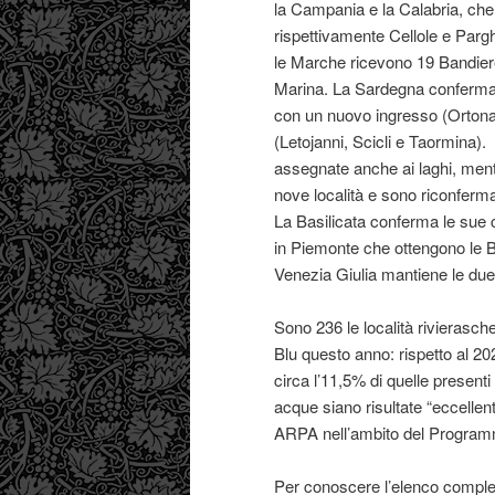
la Campania e la Calabria, che
rispettivamente Cellole e Parg
le Marche ricevono 19 Bandier
Marina. La Sardegna conferma l
con un nuovo ingresso (Ortona)
(Letojanni, Scicli e Taormina).
assegnate anche ai laghi, ment
nove località e sono riconferma
La Basilicata conferma le sue 
in Piemonte che ottengono le Ba
Venezia Giulia mantiene le due
Sono 236 le località rivierasch
Blu questo anno: rispetto al 20
circa l’11,5% di quelle presenti
acque siano risultate “eccellenti
ARPA nell’ambito del Program
Per conoscere l’elenco complet