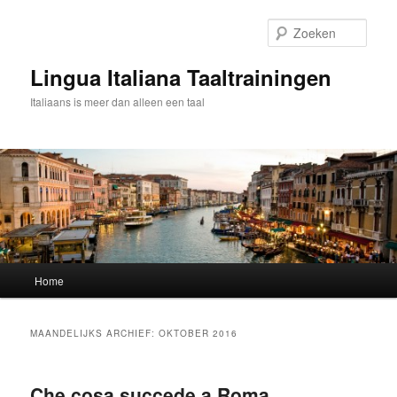
Spring
Spring
naar
naar
Zoek
de
de
primaire
secundaire
Lingua Italiana Taaltrainingen
inhoud
inhoud
Italiaans is meer dan alleen een taal
Hoofdmenu
Home
MAANDELIJKS ARCHIEF:
OKTOBER 2016
Che cosa succede a Roma