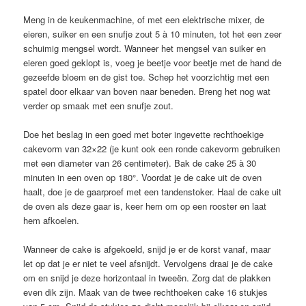
Meng in de keukenmachine, of met een elektrische mixer, de
eieren, suiker en een snufje zout 5 à 10 minuten, tot het een zeer
schuimig mengsel wordt. Wanneer het mengsel van suiker en
eieren goed geklopt is, voeg je beetje voor beetje met de hand de
gezeefde bloem en de gist toe. Schep het voorzichtig met een
spatel door elkaar van boven naar beneden. Breng het nog wat
verder op smaak met een snufje zout.
Doe het beslag in een goed met boter ingevette rechthoekige
cakevorm van 32×22 (je kunt ook een ronde cakevorm gebruiken
met een diameter van 26 centimeter). Bak de cake 25 à 30
minuten in een oven op 180°. Voordat je de cake uit de oven
haalt, doe je de gaarproef met een tandenstoker. Haal de cake uit
de oven als deze gaar is, keer hem om op een rooster en laat
hem afkoelen.
Wanneer de cake is afgekoeld, snijd je er de korst vanaf, maar
let op dat je er niet te veel afsnijdt. Vervolgens draai je de cake
om en snijd je deze horizontaal in tweeën. Zorg dat de plakken
even dik zijn. Maak van de twee rechthoeken cake 16 stukjes