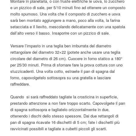
Montare in planetaria, o con fruste elettriche le uova, lo zucchero
e un pizzico di sale, per 5/10 minuti fino ad ottenere un composto
molto spumoso. Una volta che il composto di zucchero e uova
sarà ben montato aggiungere a mano, poco alla volta, la farina
setacciata e il lievito, mescolando delicatamente con una spatola
dall’alto verso il basso. Insaporire con un pizzico di sale.
Versare l’impasto in una teglia ben imburrata del diametro
rettangolare del diametro 32×22 (potete anche usare una teglia
circolare del diametro di 26 cm). Cuocere in forno statico a 180°
per 25/30 minuti. Prima di sfornare fare la prova cottura con uno
stuzzicadenti. Una volta cotto, estraete il pan di spagna dal
forno, capovolgetelo sottosopra su una gratella e lasciare
raffreddare.
Quando si sarà raffreddato tagliate la crosticina in superficie,
prestando attenzione a non fare troppo scarto. Capovolgete il pan
di spagna sottosopra e tagliatelo orizzontalmente in due,
ottenendo i dischi dello stesso spessore. Dai due rettangoli di
pan di spagna ricavate 16 dischetti di 5 cm; fate i dischetti più
ravvicinati possibili e tagliate a cubetti piccoli gli scarti.