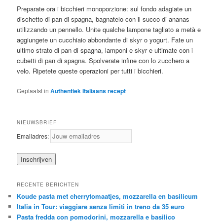
Preparate ora i bicchieri monoporzione: sul fondo adagiate un
dischetto di pan di spagna, bagnatelo con il succo di ananas
utilizzando un pennello. Unite qualche lampone tagliato a metà e
aggiungete un cucchiaio abbondante di skyr o yogurt. Fate un
ultimo strato di pan di spagna, lamponi e skyr e ultimate con i
cubetti di pan di spagna. Spolverate infine con lo zucchero a
velo. Ripetete queste operazioni per tutti i bicchieri.
Geplaatst in
Authentiek Italiaans recept
NIEUWSBRIEF
Emailadres:
RECENTE BERICHTEN
Koude pasta met cherrytomaatjes, mozzarella en basilicum
Italia in Tour: viaggiare senza limiti in treno da 35 euro
Pasta fredda con pomodorini, mozzarella e basilico