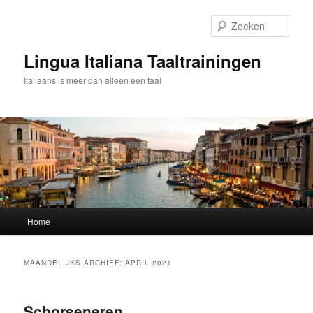
Spring
Spring
naar
naar
Zoek
de
de
primaire
secundaire
Lingua Italiana Taaltrainingen
inhoud
inhoud
Italiaans is meer dan alleen een taal
Hoofdmenu
Home
MAANDELIJKS ARCHIEF:
APRIL 2021
Schorseneren