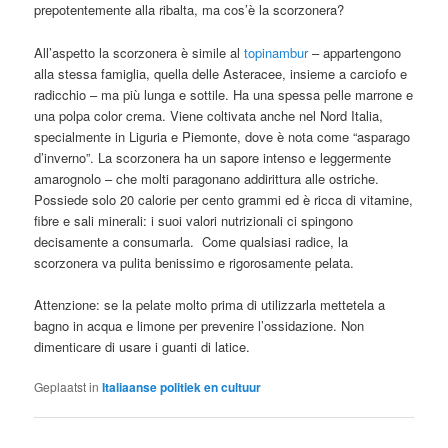
prepotentemente alla ribalta, ma cos’è la scorzonera?
All’aspetto la scorzonera è simile al
topinambur
– appartengono
alla stessa famiglia, quella delle Asteracee, insieme a carciofo e
radicchio – ma più lunga e sottile. Ha una spessa pelle marrone e
una polpa color crema. Viene coltivata anche nel Nord Italia,
specialmente in Liguria e Piemonte, dove è nota come “asparago
d’inverno”. La scorzonera ha un sapore intenso e leggermente
amarognolo – che molti paragonano addirittura alle ostriche.
Possiede solo 20 calorie per cento grammi ed è ricca di vitamine,
fibre e sali minerali: i suoi valori nutrizionali ci spingono
decisamente a consumarla. Come qualsiasi radice, la
scorzonera va pulita benissimo e rigorosamente pelata.
Attenzione: se la pelate molto prima di utilizzarla mettetela a
bagno in acqua e limone per prevenire l’ossidazione. Non
dimenticare di usare i guanti di latice.
Geplaatst in
Italiaanse politiek en cultuur