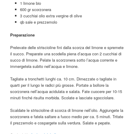
1 limone bio
600 gr scorzonera
3 cucchiai olio extra vergine di olive
qb sale e prezzemolo
Preparazione
Prelevate delle striscioline fini dalla scorza del limone e spremete
il succo. Preparate una scodella piena d’acqua con 2 cucchiai di
succo di limone. Pelate la scorzonera sotto l’acqua corrente e
immergetela subito nell’acqua e limone.
Tagliate a tronchetti lunghi ca. 10 cm. Dimezzate o tagliate in
quarti per il lungo le radici più grosse. Portate a bollore la
scorzonera nell’acqua acidulata e salata. Fate cuocere per 10-15
minuti finché risulta morbida. Scolate e lasciate sgocciolare.
Scaldate le striscioline di scorza di limone nell’olio. Aggiungete la
scorzonera e fatela saltare a fuoco medio per ca. 5 minuti. Tritate
il prezzemolo e cospargete sulla verdura. Salate e pepate.