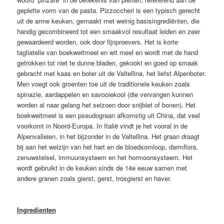
geplette vorm van de pasta. Pizzoccheri is een typisch gerecht
uit de arme keuken, gemaakt met weinig basisingrediënten, die
handig gecombineerd tot een smaakvol resultaat leiden en zeer
gewaardeerd worden, ook door fijnproevers. Het is korte
tagliatelle van boekweitmeel en wit meel en wordt met de hand
getrokken tot niet te dunne bladen, gekookt en goed op smaak
gebracht met kaas en boter uit de Valtellina, het liefst Alpenboter.
Men voegt ook groenten toe uit de traditionele keuken zoals
spinazie, aardappelen en savooiekool (die vervangen kunnen
worden al naar gelang het seizoen door snijbiet of bonen). Het
boekweitmeel is een pseudograan afkomstig uit China, dat veel
voorkomt in Noord-Europa. In Italië vindt je het vooral in de
Alpenvalleien, in het bijzonder in de Valtellina. Het graan draagt
bij aan het welzijn van het hart en de bloedsomloop, darmflora,
zenuwstelsel, immuunsysteem en het hormoonsysteem. Het
wordt gebruikt in de keuken sinds de 14e eeuw samen met
andere granen zoals gierst, gerst, trosgierst en haver.
Ingredienten