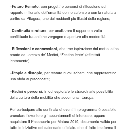
–
Futuro Remoto
, con progetti e percorsi di riflessione sul
rapporto millenario dell’umanità con le scienze e con la natura a
partire da Pitagora, uno dei residenti più illustri della regione;
–
Continuità e rotture
, per analizzare il rapporto a volte
conflittuale tra antiche vergogne e aperture alla modernità;
–
Riflessioni e connessioni
, che trae ispirazione dal motto latino
amato da Lorenzo de’ Medici, “Festina lente” (affrettati
lentamente);
–
Utopie e distopie
, per testare nuovi schemi che rappresentino
una sfida ai preconcetti;
–
Radici e percorsi
, in cui esplorare le straordinarie possibilità
della cultura della mobilità che accomuna l’Europa.
Per partecipare alle centinaia di eventi in programma è possibile
prenotare l’evento o gli appuntamenti di interesse, oppure
acquistare il Passaporto per Matera 2019, documento valido per
tutte le iniziative del calendario ufficiale, che di fatto trasforma il