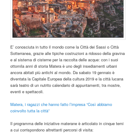
E’ conosciuta in tutto il mondo come la Città dei Sassi o Città
Sotterranea, grazie alle tipiche costruzioni a ridosso della gravina
e al sistema di cisterne per la raccolta delle acque: con i suoi
ottomila anni di storia Matera è uno degli insediamenti urbani
ancora abitati più antichi al mondo. Da sabato 19 gennaio è
diventata la Capitale Europea della cultura 2019 e la città lucana
sarà teatro di un nutrito calendario di appuntamenti, tra mostre,
eventi e spettacoli.
Matera, i ragazzi che hanno fatto l’impresa “Così abbiamo
coinvolto tutta la città”
Il programma delle iniziative materane è articolato in cinque temi
a cui corrispondono altrettanti percorsi di visita: