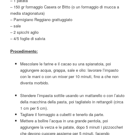
– 1 patata
– 150 gr formaggio Casera or Bitto (o un formaggio di mucca a
media stagionatura)
– Parmigiano Reggiano grattuggiato
– sale
– 2 spicchi aglio
– 4/5 foglie di salvia
Procedimento:
Mescolare le farine e il cacao su una spianatoia, poi
aggiungere acqua, grappa, sale e olio: lavorare l’impasto
con le mani o con un mixer per 10 minuti, fino a che non
diventa morbido.
Stendere l’impasta sottile usando un mattarello o con l’aiuto
della macchina della pasta, poi tagliatelo in rettangoli (circa
1 cm per 5 cm).
Tagliare il formaggio a cubetti e tenerlo da parte.
Mettere a bollire l’acqua in una grande pentola, poi
aggiungere la verza e le patate, dopo 5 minuti i pizzoccheri
che devono cuocere assieme per 5 minuti, facendo