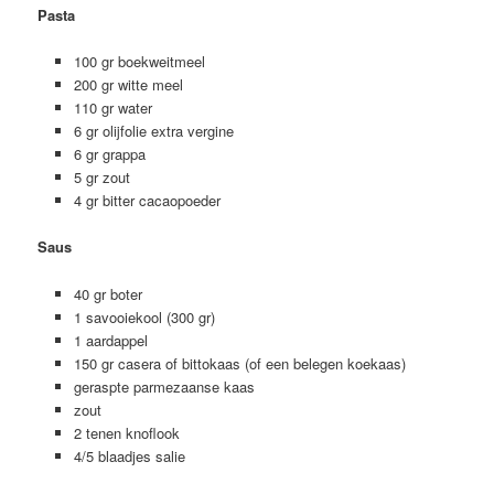
Pasta
100 gr boekweitmeel
200 gr witte meel
110 gr water
6 gr olijfolie extra vergine
6 gr grappa
5 gr zout
4 gr bitter cacaopoeder
Saus
40 gr boter
1 savooiekool (300 gr)
1 aardappel
150 gr casera of bittokaas (of een belegen koekaas)
geraspte parmezaanse kaas
zout
2 tenen knoflook
4/5 blaadjes salie