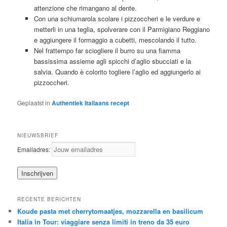
attenzione che rimangano al dente.
Con una schiumarola scolare i pizzoccheri e le verdure e
metterli in una teglia, spolverare con il Parmigiano Reggiano
e aggiungere il formaggio a cubetti, mescolando il tutto.
Nel frattempo far sciogliere il burro su una fiamma
bassissima assieme agli spicchi d’aglio sbucciati e la
salvia. Quando è colorito togliere l’aglio ed aggiungerlo ai
pizzoccheri.
Geplaatst in
Authentiek Italiaans recept
NIEUWSBRIEF
Emailadres:
RECENTE BERICHTEN
Koude pasta met cherrytomaatjes, mozzarella en basilicum
Italia in Tour: viaggiare senza limiti in treno da 35 euro