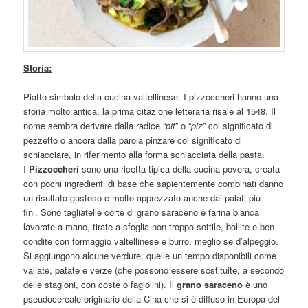
Storia:
Piatto simbolo della cucina valtellinese. I pizzoccheri hanno una
storia molto antica, la prima citazione letteraria risale al 1548. Il
nome sembra derivare dalla radice “
pit
” o “
piz
” col significato di
pezzetto o ancora dalla parola pinzare col significato di
schiacciare, in riferimento alla forma schiacciata della pasta.
I
Pizzoccheri
sono una ricetta tipica della cucina povera, creata
con pochi ingredienti di base che sapientemente combinati danno
un risultato gustoso e molto apprezzato anche dai palati più
fini. Sono tagliatelle corte di grano saraceno e farina bianca
lavorate a mano, tirate a sfoglia non troppo sottile, bollite e ben
condite con formaggio valtellinese e burro, meglio se d’alpeggio.
Si aggiungono alcune verdure, quelle un tempo disponibili come
vallate, patate e verze (che possono essere sostituite, a secondo
delle stagioni, con coste o fagiolini). Il
grano saraceno
è uno
pseudocereale originario della Cina che si è diffuso in Europa del