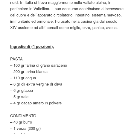
nord. In Italia si trova maggiormente nelle vallate alpine, in
particolare in Valtellina. Il suo consumo contribuisce al benessere
del cuore e dell’apparato circolatorio, intestino, sistema nervoso,
immunitario ed ormonale. Fu usato nella cucina già dal secolo
XIV assieme ad altri cereali come miglio, orzo, panico, avena.
Ingredienti (4 porzioni):
PASTA
– 100 gr farina di grano saraceno
– 200 gr farina bianca
– 110 gr acqua
– 6 gr oli extra vergine di oliva
– 6 gr grappa
– 5 gr sale
– 4 gr cacao amaro in polvere
CONDIMENTO
– 40 gr burro
– 1 verza (300 gr)