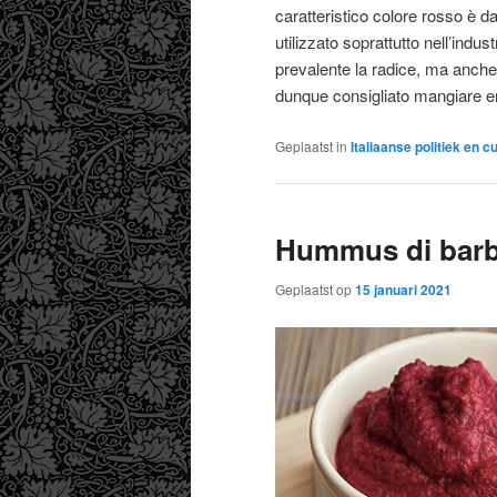
caratteristico colore rosso è d
utilizzato soprattutto nell’ind
prevalente la radice, ma anche 
dunque consigliato mangiare en
Geplaatst in
Italiaanse politiek en c
Hummus di barb
Geplaatst op
15 januari 2021