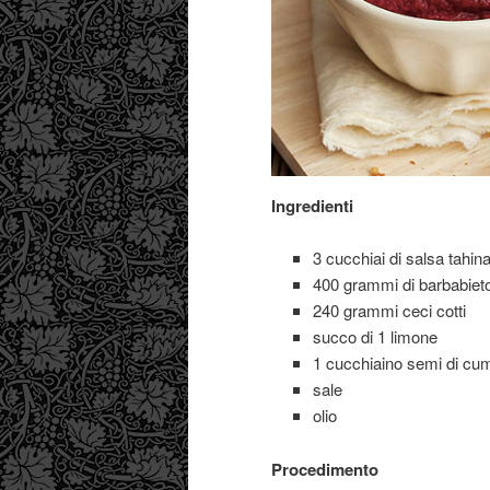
Ingredienti
3 cucchiai di salsa tahin
400 grammi di barbabieto
240 grammi ceci cotti
succo di 1 limone
1 cucchiaino semi di cu
sale
olio
Procedimento