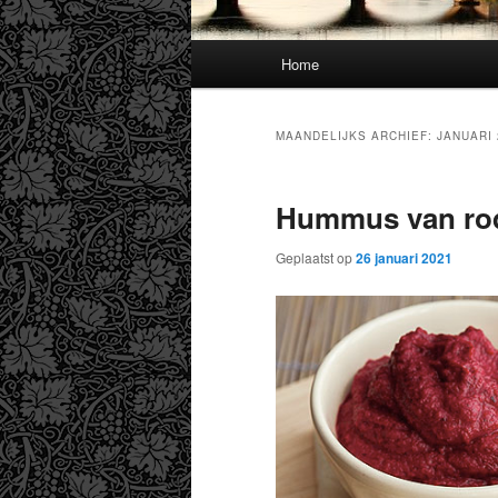
Hoofdmenu
Home
MAANDELIJKS ARCHIEF:
JANUARI 
Hummus van rod
Geplaatst op
26 januari 2021