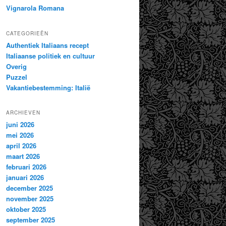
Vignarola Romana
CATEGORIEËN
Authentiek Italiaans recept
Italiaanse politiek en cultuur
Overig
Puzzel
Vakantiebestemming: Italië
ARCHIEVEN
juni 2026
mei 2026
april 2026
maart 2026
februari 2026
januari 2026
december 2025
november 2025
oktober 2025
september 2025