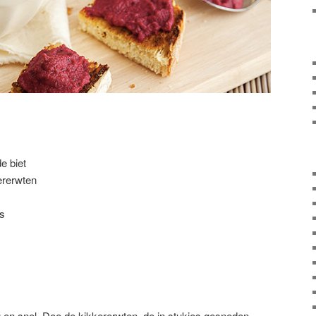
e biet
ererwten
s
 en snel. Doe de kikkererwten, de in stukjes gesneden