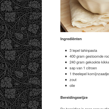
Ingrediënten
3 lepel tahinpasta
400 gram gestoomde rod
240 gram gekookte kikk
sap van 1 citroen
1 theelepel komijnzaadje
zout
olie
Bereidingswijze
De bereiding is zeer eenvoudig