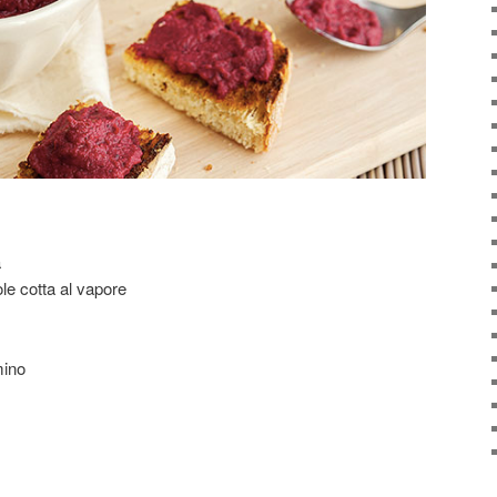
a
le cotta al vapore
mino