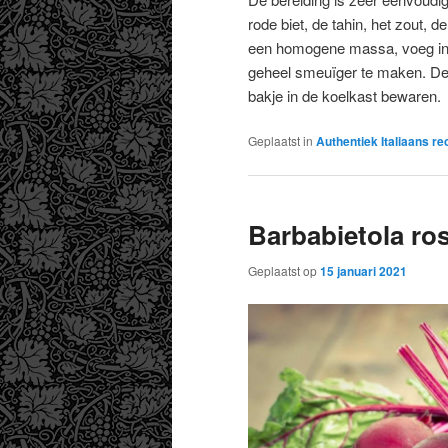
rode biet, de tahin, het zout, 
een homogene massa, voeg indi
geheel smeuïger te maken. De 
bakje in de koelkast bewaren.
Geplaatst in
Authentiek Italiaans re
Barbabietola ro
Geplaatst op
15 januari 2021