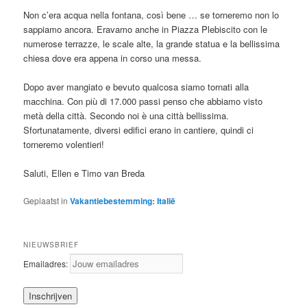
Non c’era acqua nella fontana, così bene … se torneremo non lo
sappiamo ancora. Eravamo anche in Piazza Plebiscito con le
numerose terrazze, le scale alte, la grande statua e la bellissima
chiesa dove era appena in corso una messa.
Dopo aver mangiato e bevuto qualcosa siamo tornati alla
macchina. Con più di 17.000 passi penso che abbiamo visto
metà della città. Secondo noi è una città bellissima.
Sfortunatamente, diversi edifici erano in cantiere, quindi ci
torneremo volentieri!
Saluti, Ellen e Timo van Breda
Geplaatst in
Vakantiebestemming: Italië
NIEUWSBRIEF
Emailadres: