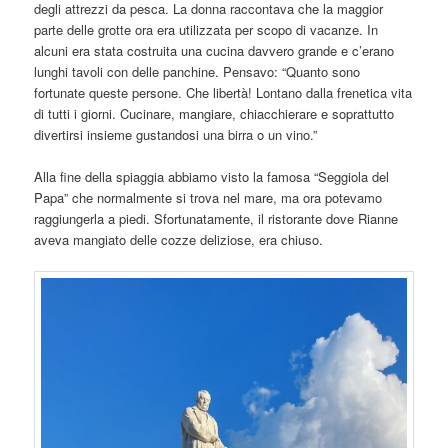
degli attrezzi da pesca. La donna raccontava che la maggior
parte delle grotte ora era utilizzata per scopo di vacanze. In
alcuni era stata costruita una cucina davvero grande e c’erano
lunghi tavoli con delle panchine. Pensavo: “Quanto sono
fortunate queste persone. Che libertà! Lontano dalla frenetica vita
di tutti i giorni. Cucinare, mangiare, chiacchierare e soprattutto
divertirsi insieme gustandosi una birra o un vino.”
Alla fine della spiaggia abbiamo visto la famosa “Seggiola del
Papa” che normalmente si trova nel mare, ma ora potevamo
raggiungerla a piedi. Sfortunatamente, il ristorante dove Rianne
aveva mangiato delle cozze deliziose, era chiuso.