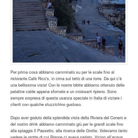
Per prima cosa abbiamo camminato su per le scale fino al
ristorante Cafè Rico’s, in cima sul tetto di una torre. Da qui c’è
una bellissima vista! Con le nostre bibite abbiamo ottenuto delle
patatine calde appena sfornate e un croissant ripieno. Sono
sempre sorpresa di questa usanza speciale in Italia di viziare i
clienti con qualche stuzzichino gustoso.
Dopo aver goduto della splendida vista della Riviera del Conero e
del nostro drink abbiamo camminato giù per le grandi scale fino
alla spiaggia Il Passetto, alla ricerca delle Grotte. Volevamo tanto
vedere le grotte di cui Rianne ci aveva parlato. Vicino all’acqua