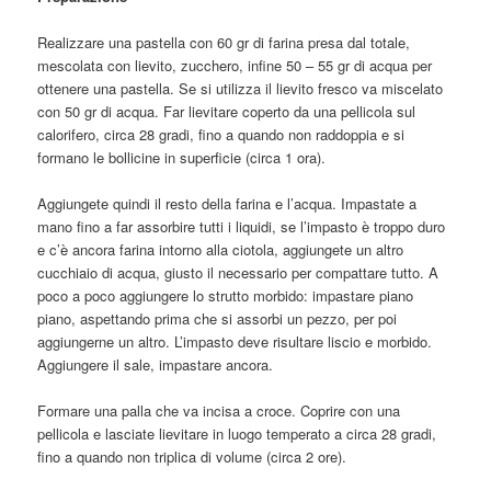
Realizzare una pastella con 60 gr di farina presa dal totale,
mescolata con lievito, zucchero, infine 50 – 55 gr di acqua per
ottenere una pastella. Se si utilizza il lievito fresco va miscelato
con 50 gr di acqua. Far lievitare coperto da una pellicola sul
calorifero, circa 28 gradi, fino a quando non raddoppia e si
formano le bollicine in superficie (circa 1 ora).
Aggiungete quindi il resto della farina e l’acqua. Impastate a
mano fino a far assorbire tutti i liquidi, se l’impasto è troppo duro
e c’è ancora farina intorno alla ciotola, aggiungete un altro
cucchiaio di acqua, giusto il necessario per compattare tutto. A
poco a poco aggiungere lo strutto morbido: impastare piano
piano, aspettando prima che si assorbi un pezzo, per poi
aggiungerne un altro. L’impasto deve risultare liscio e morbido.
Aggiungere il sale, impastare ancora.
Formare una palla che va incisa a croce. Coprire con una
pellicola e lasciate lievitare in luogo temperato a circa 28 gradi,
fino a quando non triplica di volume (circa 2 ore).