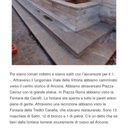
Poi siamo tornati indietro e siamo saliti con l’ascensore per € 1,
-. Attraverso il lungomare Viale della Vittoria abbiamo camminato
verso il centro storico di Ancona. Abbiamo attraversato Piazza
Cavour con la grande statua. In Piazza Roma abbiamo visto la
Fontana dei Cavalli. La fontana era spenta e tutte le pareti erano
piene di gente. Attraverso una recinzione abbiamo visto la
Fontana della Tredici Canella, che stavano restaurando. Sono 13
maschere di Satiri, 12 di bronzo e 1 di pietra. C’è un detto che se
bevi dalla fontana tornerai sicuramente di nuovo ad Ancona.