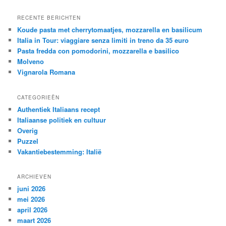
RECENTE BERICHTEN
Koude pasta met cherrytomaatjes, mozzarella en basilicum
Italia in Tour: viaggiare senza limiti in treno da 35 euro
Pasta fredda con pomodorini, mozzarella e basilico
Molveno
Vignarola Romana
CATEGORIEËN
Authentiek Italiaans recept
Italiaanse politiek en cultuur
Overig
Puzzel
Vakantiebestemming: Italië
ARCHIEVEN
juni 2026
mei 2026
april 2026
maart 2026