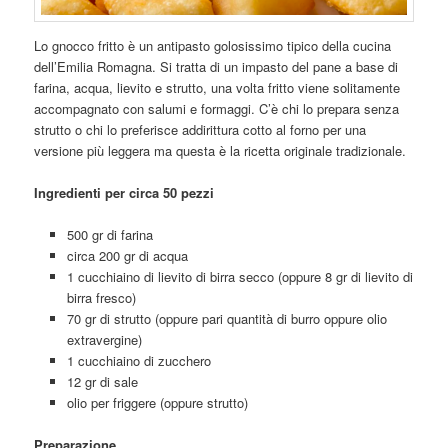
Lo gnocco fritto è un antipasto golosissimo tipico della cucina
dell’Emilia Romagna. Si tratta di un impasto del pane a base di
farina, acqua, lievito e strutto, una volta fritto viene solitamente
accompagnato con salumi e formaggi. C’è chi lo prepara senza
strutto o chi lo preferisce addirittura cotto al forno per una
versione più leggera ma questa è la ricetta originale tradizionale.
Ingredienti per circa 50 pezzi
500 gr di farina
circa 200 gr di acqua
1 cucchiaino di lievito di birra secco (oppure 8 gr di lievito di
birra fresco)
70 gr di strutto (oppure pari quantità di burro oppure olio
extravergine)
1 cucchiaino di zucchero
12 gr di sale
olio per friggere (oppure strutto)
Preparazione