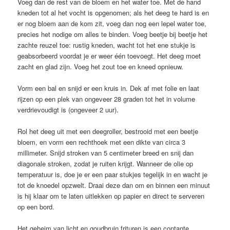
Voeg dan de rest van de bloem en het water toe. Met de hand
kneden tot al het vocht is opgenomen; als het deeg te hard is en
er nog bloem aan de kom zit, voeg dan nog een lepel water toe,
precies het nodige om alles te binden. Voeg beetje bij beetje het
zachte reuzel toe: rustig kneden, wacht tot het ene stukje is
geabsorbeerd voordat je er weer één toevoegt. Het deeg moet
zacht en glad zijn. Voeg het zout toe en kneed opnieuw.
Vorm een bal en snijd er een kruis in. Dek af met folie en laat
rijzen op een plek van ongeveer 28 graden tot het in volume
verdrievoudigt is (ongeveer 2 uur).
Rol het deeg uit met een deegroller, bestrooid met een beetje
bloem, en vorm een rechthoek met een dikte van circa 3
millimeter. Snijd stroken van 5 centimeter breed en snij dan
diagonale stroken, zodat je ruiten krijgt. Wanneer de olie op
temperatuur is, doe je er een paar stukjes tegelijk in en wacht je
tot de knoedel opzwelt. Draai deze dan om en binnen een minuut
is hij klaar om te laten uitlekken op papier en direct te serveren
op een bord.
Het geheim van licht en goudbruin frituren is een contante