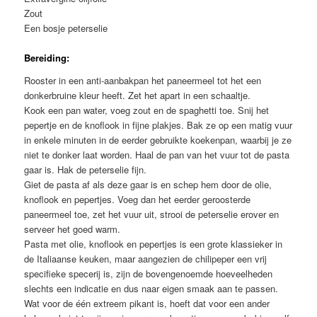
Zout
Een bosje peterselie
Bereiding:
Rooster in een anti-aanbakpan het paneermeel tot het een
donkerbruine kleur heeft. Zet het apart in een schaaltje.
Kook een pan water, voeg zout en de spaghetti toe. Snij het
pepertje en de knoflook in fijne plakjes. Bak ze op een matig vuur
in enkele minuten in de eerder gebruikte koekenpan, waarbij je ze
niet te donker laat worden. Haal de pan van het vuur tot de pasta
gaar is. Hak de peterselie fijn.
Giet de pasta af als deze gaar is en schep hem door de olie,
knoflook en pepertjes. Voeg dan het eerder geroosterde
paneermeel toe, zet het vuur uit, strooi de peterselie erover en
serveer het goed warm.
Pasta met olie, knoflook en pepertjes is een grote klassieker in
de Italiaanse keuken, maar aangezien de chilipeper een vrij
specifieke specerij is, zijn de bovengenoemde hoeveelheden
slechts een indicatie en dus naar eigen smaak aan te passen.
Wat voor de één extreem pikant is, hoeft dat voor een ander