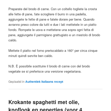
Preparate del brodo di carne. Con un coltello togliete la crosta
alle fette di pane, fate sciogliere il burro in una padella,
aggiungete le fette di pane e fatele dorare per bene. Quando
avranno preso colore da tutti e due i lati mettetele in un piatto
fondo. Rompete le uova e mettetene una sopra ogni fetta di
pane, aggiungete il parmigiano grattugiato e un mestolo di brodo
caldo.
Mettete il piatto nel forno preriscaldato a 160° per circa cinque
minuti quindi servite ben caldo.
N.B. È possibile sostituire il brodo di carne con del brodo
vegetale se si preferisce una versione vegetariana.
Geplaatst in
Authentiek Italiaans recept
Krokante spaghetti met olie,
knoflook en pepertjes (voor 4