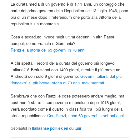
La durata media di un governo è di 1,11 anni, un conteggio che
parte dal primo governo della Repubblica nel 13 luglio 1946, poco
più di un mese dopo il referendum che portò alla vittoria della
repubblica sulla monarchia.
Cosa è accaduto invece negli ultimi decenni in altri Paesi
europei, come Francia e Germania?
Renzi e la storia dei 63 governi in 70 anni
A chi spetta il record della durata del governo più longevo
italiano? A Berlusconi con 1409 giorni, mentre il più breve ad
Andreotti con solo 9 giorni di governo:
Governi italiani: dal più
“longevo” al più breve, storia di 70 anni movimentati
Sembrava che con Renzi le cose potessero andare meglio, ma
così non è stato: il suo governo è concluso dopo 1018 giorni,
verrà ricordato come il quarto in classifica tra i più lunghi della
storia repubblicana:
Con Renzi, sono 63 governi in settant’anni
Geplaatst in
Italiaanse politiek en cultuur