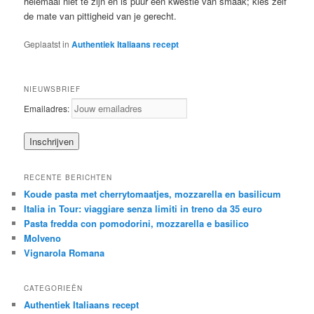
helemaal niet te zijn en is puur een kwestie van smaak; kies zelf
de mate van pittigheid van je gerecht.
Geplaatst in
Authentiek Italiaans recept
NIEUWSBRIEF
Emailadres:
RECENTE BERICHTEN
Koude pasta met cherrytomaatjes, mozzarella en basilicum
Italia in Tour: viaggiare senza limiti in treno da 35 euro
Pasta fredda con pomodorini, mozzarella e basilico
Molveno
Vignarola Romana
CATEGORIEËN
Authentiek Italiaans recept