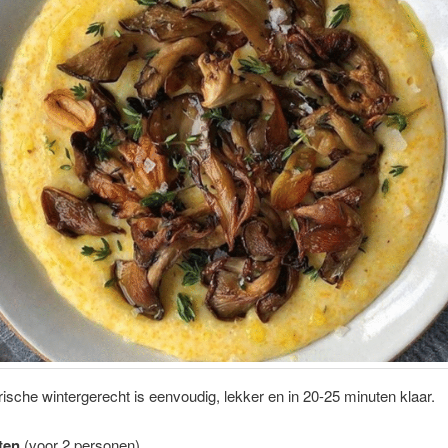
rische wintergerecht is eenvoudig, lekker en in 20-25 minuten klaar.
ten
(voor 2 personen)