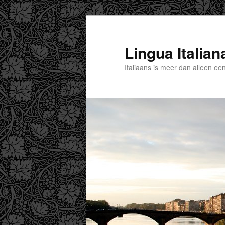
Spring
naar
de
Lingua Italian
primaire
Italiaans is meer dan alleen een
inhoud