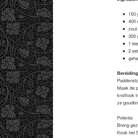
150 
400 
zout
300 
1 te
2 eet
geha
Bereiding
Paddensto
Maak de pa
knoflook i
ze goudbru
Polenta:
Breng gezo
Kook het 5