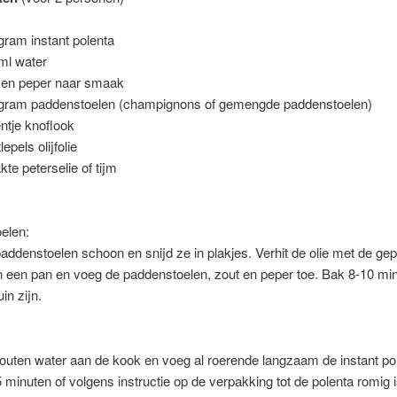
gram instant polenta
ml water
 en peper naar smaak
gram paddenstoelen (champignons of gemengde paddenstoelen)
entje knoflook
lepels olijfolie
kte peterselie of tijm
elen:
ddenstoelen schoon en snijd ze in plakjes. Verhit de olie met de gep
n een pan en voeg de paddenstoelen, zout en peper toe. Bak 8-10 min
in zijn.
uten water aan de kook en voeg al roerende langzaam de instant pol
 minuten of volgens instructie op de verpakking tot de polenta romig i