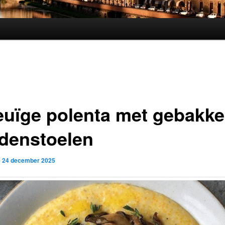
uïge polenta met gebakk
denstoelen
p
24 december 2025