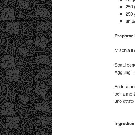
250 
250 g
un p
Preparazi
Mischia il 
Sbatti ben
Aggiungi i
Fodera uno
poi la metà
uno strato 
Ingrediën