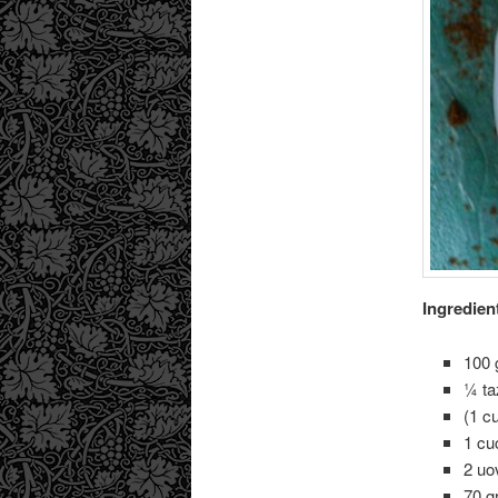
Ingredien
100 g
¼ ta
(1 cu
1 cu
2 uo
70 g