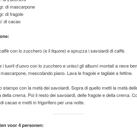
gr. di mascarpone
r. di fragole
o’ di cacao
one:
caffè con lo zucchero (e il liquore) e spruzza i savoiardi di caffè.
e i tuorli d’uovo con lo zucchero e unisci gli albumi montati a neve be
l mascarpone, mescolando piano. Lava le fragole e tagliale a fettine.
 stampo con la metà dei savoiardi. Sopra di quello metti la metà delle
 della crema. Poi il resto dei savoiardi, delle fragole e della crema. C
di cacao e metti in frigorifero per una notte.
ten voor 4 personen: