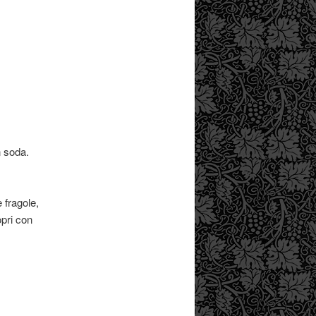
n soda.
 fragole,
opri con