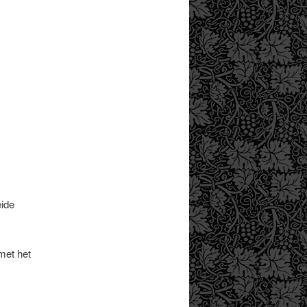
eide
met het