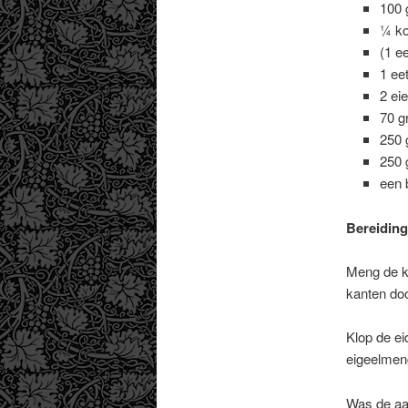
100 
¼ ko
(1 ee
1 ee
2 ei
70 g
250
250 
een 
Bereiding
Meng de ko
kanten doo
Klop de ei
eigeelmen
Was de aar