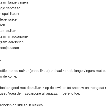
gram lange vingers
pje espresso
tlepel likeur)
tlepel suiker
eren
ram suiker
 gram mascarpone
gram aardbeien
beetje cacao
:
ffie met de suiker (en de likeur) en haal kort de lange vingers met b
r de koffie.
dooiers goed met de suiker, klop de eiwitten tot sneeuw en meng dat 
gsel. Voeg de mascarpone al langzaam roerend toe.
dbeien en snij ze in plakjes.