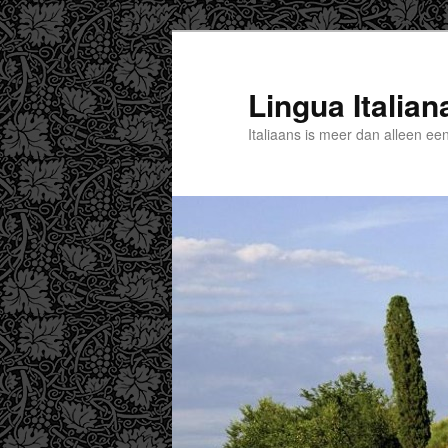
Spring
naar
de
Lingua Italian
primaire
Italiaans is meer dan alleen een
inhoud