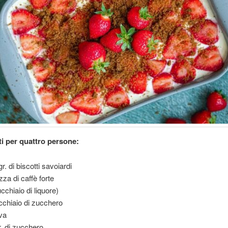
ti per quattro persone:
r. di biscotti savoiardi
zza di caffè forte
cchiaio di liquore)
cchiaio di zucchero
va
r. di zucchero