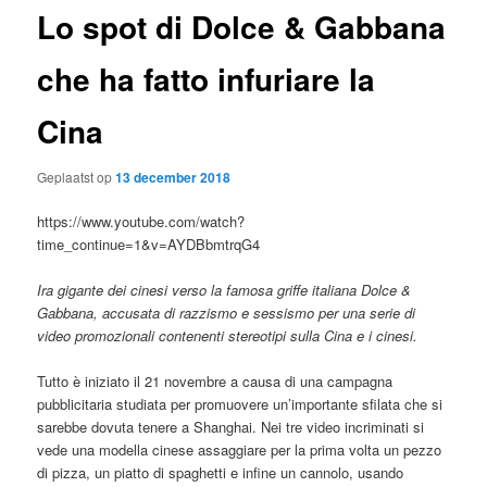
Lo spot di Dolce & Gabbana
che ha fatto infuriare la
Cina
Geplaatst op
13 december 2018
https://www.youtube.com/watch?
time_continue=1&v=AYDBbmtrqG4
I
ra
gigante
dei cinesi verso la famosa griffe
italiana
Dolce &
Gabbana, accusata di razzismo e sessismo per una serie di
video promozionali contenenti stereotipi sulla Cina e i cinesi.
Tutto è iniziato il 21 novembre a causa di una campagna
pubblicitaria studiata per promuovere un’importante sfilata che si
sarebbe dovuta tenere a Shanghai. Nei tre video incriminati si
vede una modella cinese assaggiare per la prima volta un pezzo
di pizza, un piatto di spaghetti e infine un cannolo, usando