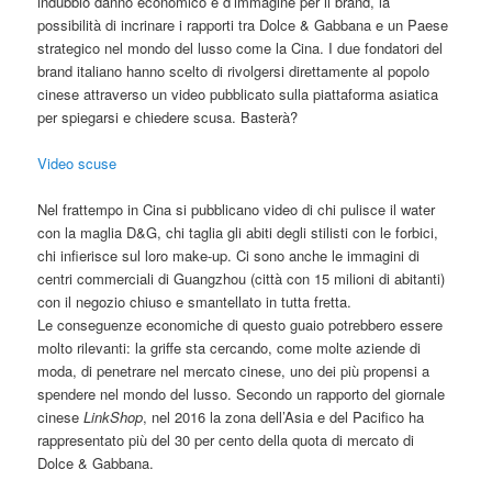
indubbio danno economico e d’immagine per il brand, la
possibilità di incrinare i rapporti tra Dolce & Gabbana e un Paese
strategico nel mondo del lusso come la Cina. I due fondatori del
brand
italiano
hanno scelto di rivolgersi direttamente al popolo
cinese attraverso un video pubblicato sulla piattaforma asiatica
per spiegarsi e chiedere scusa. Basterà?
Video scuse
Nel frattempo in Cina si pubblicano video di chi pulisce il water
con la maglia D&G, chi taglia gli abiti degli stilisti con le forbici,
chi infierisce sul loro make-up. Ci sono anche le immagini di
centri commerciali di Guangzhou (città con 15 milioni di abitanti)
con il negozio chiuso e smantellato in tutta fretta.
Le conseguenze economiche di questo guaio potrebbero essere
molto rilevanti: la griffe sta cercando, come molte aziende di
moda, di penetrare nel mercato cinese, uno dei più propensi a
spendere nel mondo del lusso. Secondo un rapporto del giornale
cinese
LinkShop
, nel 2016 la zona dell’Asia e del Pacifico ha
rappresentato più del 30 per cento della quota di mercato di
Dolce & Gabbana.