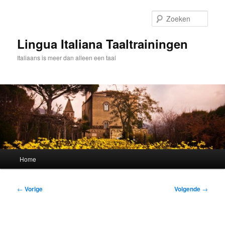
Spring
naar
Zoek
de
primaire
Lingua Italiana Taaltrainingen
inhoud
Italiaans is meer dan alleen een taal
Hoofdmenu
Home
Bericht
←
Vorige
Volgende
→
navigatie