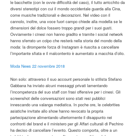
le bacchette (con le ovvie difficoltà del caso), il tutto arricchito da
diversi stereotipi con cui il mondo occidentale guarda alla Cina,
come musiche tradizionali e decorazioni. Nel video con il
cannolo, inoltre, una voce fuori campo chiede alla modella se le
dimensioni del dolce fossero troppo grandi per i suoi gusti.
Ovviamente i cinesi non hanno gradito e tramite i social network
hanno sferrato un colpo che resterà nella storia del mondo della
moda: la dirompente forza di Instagram è riuscita a cancellare
l’importante sfiata e il malcontento è aumentato a macchia d’olio.
Moda News 22 novembre 2018
Non solo: attraverso il suo account personale lo stilista Stefano
Gabbana ha inviato alcuni messaggi privati lamentando
l’incompetenza del suo staff con frasi offensive per i cinesi. Gli
screenshot delle conversazioni sono stati resi pubblici
innescando una valanga mediatica. In poche ore, le celebrities
asiatiche invitate allo show hanno revocato la propria
partecipazione alimentando ulteriormente il disappunto nei
confronti del brand e il ministero per gli Affari culturali di Pechino
ha deciso di cancellare l’evento. Questo comporta, oltre a un