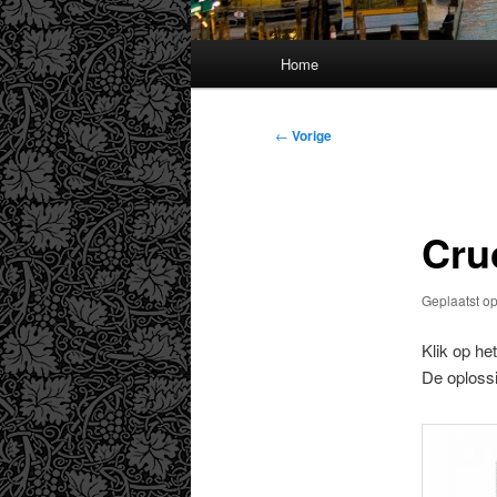
Hoofdmenu
Home
Bericht
←
Vorige
navigatie
Cru
Geplaatst o
Klik op h
De oplossi