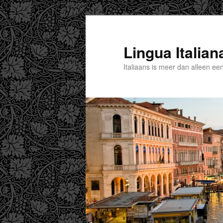
Spring
naar
de
Lingua Italian
primaire
Italiaans is meer dan alleen een
inhoud